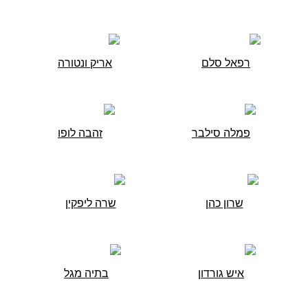
רפאל סלם
אריק ונטורה
פמלה סילבר
זהבה לופו
שרון כהן
שרה ליפקין
איש גורדון
בתיה מגל