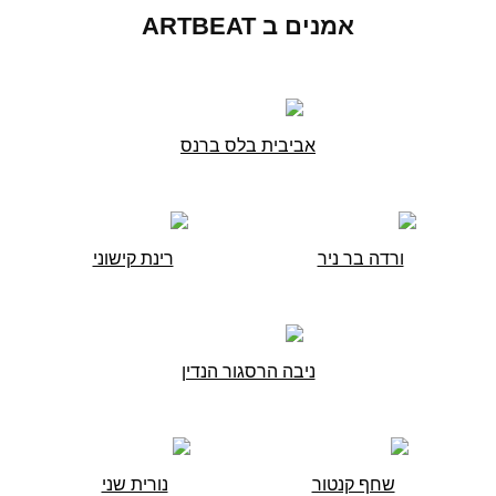
אמנים ב ARTBEAT
אביבית בלס ברנס
ורדה בר ניר
רינת קישוני
ניבה הרסגור הנדין
שחף קנטור
נורית שני