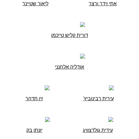
אתי וידר ורצר
ליאור שטיינר
דורית קליש טייכמן
אודליה אלחנני
עירית רבינוביץ'
זיו תדהר
עידית גולדצוויג
יונתן בק