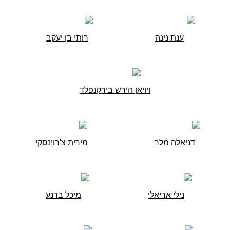
ענת נינה
רותי בן יעקב
ויויאן הירש בירקנפלד
דניאלה מלר
מירית צ'רוינסקי
נילי אריאלי
מיכל ברנע