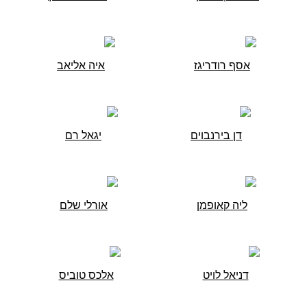
אסף רודריגז
איה אליאב
דן בירנבוים
יגאל רם
ליה קאופמן
אורלי שלם
דניאל לויט
אלכס טוביס