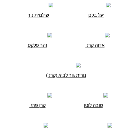
יעל בלבן
שולמית ניר
אדוה קרני
זהר פלקס
נורית גור לביא (קרני)
טובה לוטן
קרן פרגו