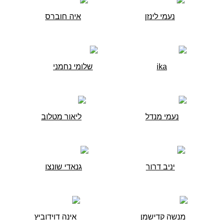
נעמי לינזן
איה חוברס
ika
שלומי נחמני
נעמי מנדל
ליאור מטלוב
יניב דרור
גנאדי שונצו
מנשה קדישמן
אינה דוידוביץ