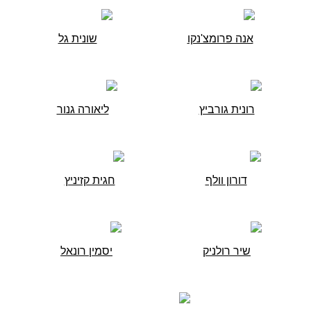
אנה פרומצ'נקו
שונית גל
רונית גורביץ
ליאורה גנור
דורון וולף
חגית קזיניץ
שיר רולניק
יסמין רונאל