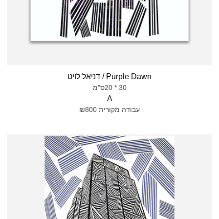
Purple Dawn / דניאל לויט
30 * 20ס"מ
A
עבודה מקורית ₪800