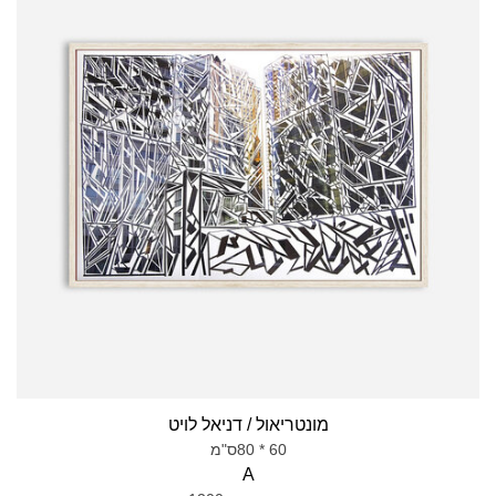
מונטריאול / דניאל לויט
60 * 80ס"מ
A