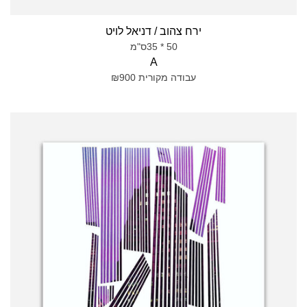
ירח צהוב / דניאל לויט
50 * 35ס"מ
A
עבודה מקורית ₪900