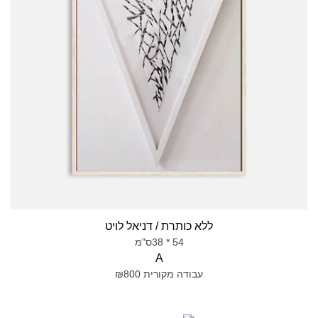
ללא כותרת / דניאל לויט
54 * 38ס"מ
A
עבודה מקורית ₪800