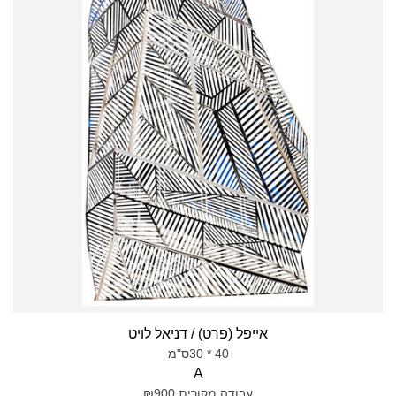
אייפל (פרט) / דניאל לויט
40 * 30ס"מ
A
עבודה מקורית ₪900