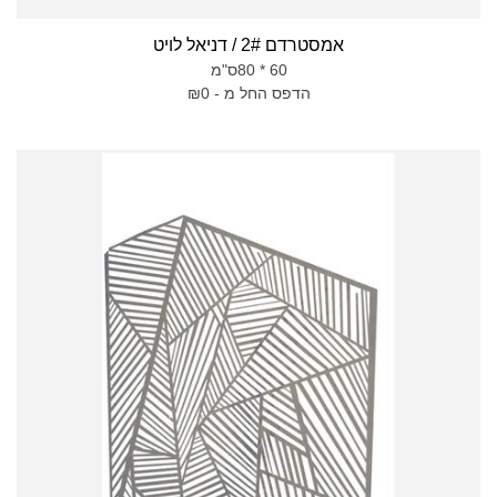
אמסטרדם 2# / דניאל לויט
60 * 80ס"מ
הדפס החל מ - ₪0