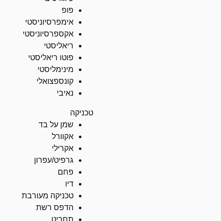
פופ
אימפרסיוניסטי
אקספרסיוניסטי
ריאליסטי
פוטו ריאליסטי
מינימליסטי
קונספצואלי
נאיבי
טכניקה
שמן על בד
אקוורל
אקרילי
גרפיט/עפרון
פחם
דיו
טכניקה מעורבת
הדפס רשת
תחריט