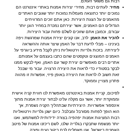
רבות גם משאר העולם.
מחיר
: לעתים רבות, מחירי יצירות אמנות באתרי אינטרנט הם
נמוכים יותר כתוצאה מעמלות נמוכות יותר שגובים האתרים
מהאמנים על הצגת היצירות. כאן אתם זוכים המרוויחים
הגדולים הם האמנים, אשר יצירתם נמכרת במחיר הוגן יותר
עבורם, וכמובן אתם שזוכים לשלם פחות עבור היצירות.
להכיר את האמן
: לרב, אנו קונים יצירת אמנות שמרגשת ויפה
בעינינו – מבלי לדעת דבר על האמן שיצר אותה וההשראה
ליצירתה. בזכות גלריות וירטואליות ניתן לקבל מידע ביוגרפי על
האמנים המוצגים וטקסטים שהם כתבו בעצמם על אמנותם.
אתרים רבים מאפשרים יצירת קשר עם האמן, ואף לבקש ממנו
לבקר בסטודיו כדי לראות את היצירה הרצויה. עבור מי שבכל
זאת חשוב לו לראות את היצירה באופן פיזי, אפשרות זו מהווה
פתרון מצויין וממוקד.
לסיכום, קניית אמנות באינטרנט מאפשרת לנו חווית קניה אישית
וממוקדת יותר, אשר גם מקלה עלינו לבחור יצירת אמנות מתוך
אינספור אפשרויות. היצירתיות שבתהליך הקניה נשמרת, אך
הוא הופך לפחות מסורבל ומבלבל. כיום ישנן גלריות וירטואליות
רבות המציגות אמנות יפהפיה בצורה ידידותית למשתמש, ואנו
יותר מנשמח שתבקרו בגלריה שלנו, לשם ריכזנו אמנות של מיטב
האמנים בישראל. אנו מאחלים לכם ביקור נעים ופורה.