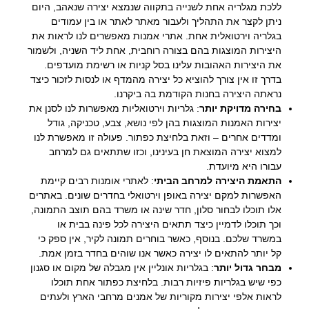
ללכת מגלריה אחת לשנייה בתקווה שנמצא יצירה שנאהב, היום
ניתן לקצר את התהליך ולעבור מאתר לאתר או בין עמודים
בגלריה וירטואלית אחת. אתרי אמנות מאפשרים לנו לראות את
היצירות המוצגות בהם בצורה רוחבית, אחת ליד השניה, ולשמור
את היצירות האהובות עלינו בסל קניות או רשימת מועדפים.
בדרך זו אין צורך להוציא כל יצירה מהמדף או לנסות לזכור כיצד
נראתה היצירה בחנות הקודמת בה ביקרנו.
בחירה מדויקת יותר
: גלריות וירטואליות מאפשרות לנו לסנן את
יצירות האמנות המוצגות בהן לפי נושא, צבע, טכניקה, גודל
ומדדים אחרים – וזאת בלחיצת כפתור. פעולה זו מאפשרת לנו
למצוא יצירה המוצאת חן בעינינו, וכזו שתתאים גם למרחב
עבורו היא מיועדת.
התאמת היצירה למרחב הביתי
: לאתרי אומנות רבים קיימת
האפשרות למקם יצירה באופן וירטואלי בחדרים שונים. באתרים
אלו תוכלו לבחור סלון, חדר שינה או משרד בהם תוצב התמונה,
וכך תוכלו לדמיין כיצד תתאים היצירה לכל פינה בבית או
במשרד שלכם. בנוסף, כאשר בוחרים תמונה לקיר, אין ספק כי
קל יותר להתאים לו יצירה כאשר אנו שוהים בחדר בזמן אמת.
מבחר גדול יותר
: בגלריות אונליין אין מגבלה של מקום או סגנון
כפי שיש בגלריות פיזיות רבות. בלחיצת כפתור אחת תוכלו
לראות אלפי יצירות מקוריות של אמנים מרחבי הארץ ולעתים