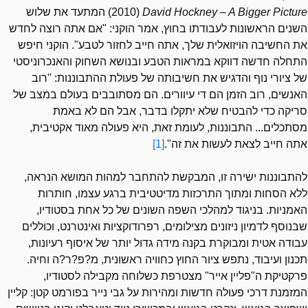
David Hockney – A Bigger Picture
(2010) המתעד את שלוש
השנים הראשונות לעבודתו בחוץ, אמר הוקני: "אם אתה רוצה לחדש
את החשיבה הויזואלית שלך, אתה חייב לחזור לטבע". הוקני חיפש
התחלה חדשה דווקא במראות הטבע ובנושא השחוק והאנכרוניסטי
של ציורי נוף והדגיש את חשיבותה של פעולת ההתבוננות: "רוב
האנשים, רוב הזמן הם די עיוורים. הם מסתובבים בעולם במצב של
סריקה כדי להבטיח שלא יתקלו בדבר, אבל הם לא באמת
מסתכלים... התבוננות, לעומת זאת, היא פעולה מאוד אקטיבית,
אתה חייב לצאת לעשות את זה".
[1]
להתבוננות ישירה זו, המבקשת להתחבר למהות המושא הנראה,
ללא הסחות ומתוך התרכזות מדיטטיבית ברגע עצמו, חותרות
האמניות. בניגוד למהלכי השפה השונים של כל אחת בסטודיו,
שבנוסף לדמיון ניזונים מצילומים, רפרודוקציות ואינטרנט, וכוללים
עבודה אטית ומבוקרת בקנה מידה גדול יותר של איסוף רעיונות,
תכנון ועיבוד, נתפש ציור החוץ כחוויה ראשונית, מ?פ?ר?ה וחיה.
פרקטיקת ה"פליין אייר" מצטרפת כשלוחה מקבילה לסטודיו,
המזמנת דרכי פעולה חדשות ומהירות על גבי נייר בפורמט קטן: קליין