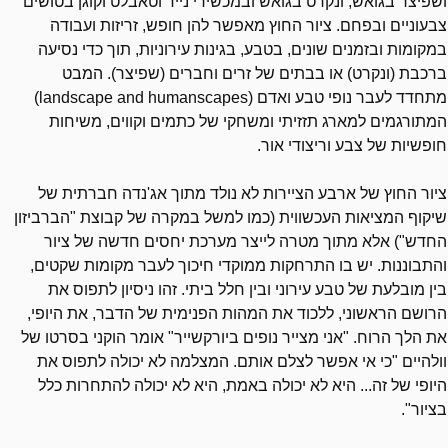
ושפיצר בגואש, ונקרט בגואש ובמכשירי נייד וטאבלט וקוגן בטושים
צבעוניים ובפחם. ציור החוץ מאפשר להן חופש, זריזות ועבודה
במקומות ובזמנים שונים, בטבע, בגינות עירוניות, תוך כדי נסיעה
ברכבת (ונקרט) או בבתים של זרים וחברים (שפיצר). המבט
מתחדד לעבר נופי טבע ואדם
landscape and humanscapes)
)
המתורגמים למארג תזזיתי ומשחקי של כתמים וקווים, משיחות
חופשיות של צבע וריצודי אור.
ציור החוץ של ארבע הציירות לא נולד מתוך אג'נדה חברתית של
שיקוף המציאות העכשווית (כמו למשל במקרה של קבוצת "הברביזון
החדש") אלא מתוך מטרה לייצר מערכת יחסים חדשה של ציור
והתבוננות. יש בו התרחקות ממוקדי חיכוך לעבר מקומות שקטים,
בין מובלעת של טבע עירוני ובין חלל ביתי. זהו ניסיון לתפוס את
הרושם הראשוני, ללכוד את המהות הפנימית של הדבר, את היופי,
את הלך הרוח. "אני מצייר נופים ביורקשייר" אומר הוקני בסרטו של
וולהיים "כי אי אפשר לצלם אותם. המצלמה לא יכולה לתפוס את
היופי של זה... היא לא יכולה באמת, היא לא יכולה להתחרות כלל
בציור".