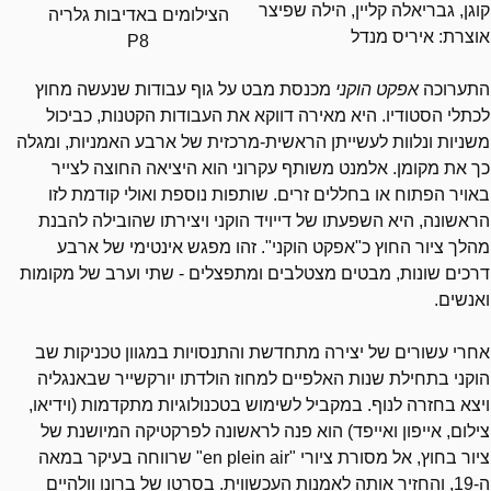
קוגן, גבריאלה קליין, הילה שפיצר
הצילומים באדיבות גלריה
אוצרת: איריס מנדל
P8
התערוכה
אפקט הוקני
מכנסת מבט על גוף עבודות שנעשה מחוץ
לכתלי הסטודיו. היא מאירה דווקא את העבודות הקטנות, כביכול
משניות ונלוות לעשייתן הראשית-מרכזית של ארבע האמניות, ומגלה
כך את מקומן. אלמנט משותף עקרוני הוא היציאה החוצה לצייר
באויר הפתוח או בחללים זרים. שותפות נוספת ואולי קודמת לזו
הראשונה, היא השפעתו של דייויד הוקני ויצירתו שהובילה להבנת
מהלך ציור החוץ כ"אפקט הוקני". זהו מפגש אינטימי של ארבע
דרכים שונות, מבטים מצטלבים ומתפצלים - שתי וערב של מקומות
ואנשים.
אחרי עשורים של יצירה מתחדשת והתנסויות במגוון טכניקות שב
הוקני בתחילת שנות האלפיים למחוז הולדתו יורקשייר שבאנגליה
ויצא בחזרה לנוף. במקביל לשימוש בטכנולוגיות מתקדמות (וידיאו,
צילום, אייפון ואייפד) הוא פנה לראשונה לפרקטיקה המיושנת של
ציור בחוץ, אל מסורת ציורי "
en plein air
" שרווחה בעיקר במאה
ה-19, והחזיר אותה לאמנות העכשווית. בסרטו של ברונו וולהיים