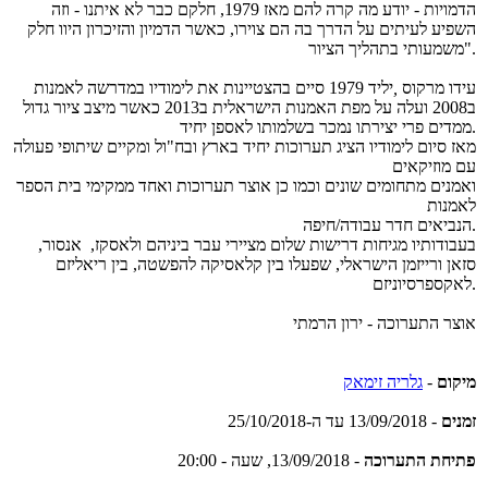
הדמויות - יודע מה קרה להם מאז 1979, חלקם כבר לא איתנו - וזה
השפיע לעיתים על הדרך בה הם צוירו, כאשר הדמיון והזיכרון היוו חלק
משמעותי בתהליך הציור".
עידו מרקוס
,
יליד 1979 סיים בהצטיינות את לימודיו במדרשה לאמנות
ב2008 ועלה על מפת האמנות הישראלית ב2013 כאשר מיצב ציור גדול
ממדים פרי יצירתו נמכר בשלמותו לאספן יחיד.
מאז סיום לימודיו הציג תערוכות יחיד בארץ ובח"ול ומקיים שיתופי פעולה
עם מוזיקאים
ואמנים מתחומים שונים וכמו כן אוצר תערוכות ואחד ממקימי בית הספר
לאמנות
הנביאים חדר עבודה/חיפה.
בעבודותיו מגיחות דרישות שלום מציירי עבר ביניהם ולאסקז, אנסור,
סזאן ורייזמן הישראלי, שפעלו בין קלאסיקה להפשטה, בין ריאליזם
לאקספרסיוניזם.
אוצר התערוכה - ירון הרמתי
מיקום
-
גלריה זימאק
זמנים
- 13/09/2018 עד ה-25/10/2018
פתיחת התערוכה
- 13/09/2018, שעה - 20:00