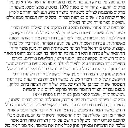
לרגע ספציפי. בדיוק רגע כזה מונצח בתערוכתו החדשה של האומן עידו
מרקוס. הרגע - צהרי היום בשנת 1979, בוסטון, מסצ'וסטס. משפחת
מרקוס מתכנסת לצילום משפחתי בחצר הבית, רגע לפני חזרתם לארץ
אחרי שהות בת 7 שנים בארצות הברית. בשל לזווית הגבוהה ממנו צולם
הצילום נוצר עיוות משונה בצילום.
ארבעים שנה אחרי שצולם מצא עידו מרקוס את הצילום בבית הוריו.
משהביט לראשונה בצילום המשפחתי, לא היה יכול להתעלם מקיומו,
והחל לבחון את העיוות שנוצר וליצור עבודות רבות מתוך אותה תמונה
משפחתית, עבודות השמות דגש על תנועה ומנוחה, אינדיבידואל בתוך
קבוצה, פרט בודד אל מול תמונה משפחתית היוצרת מעין מוצר יחיד.
התוצאה של עבודה זו היא התערוכה החדשה בה יוצג מיצב דחוס המאגד
בתוכו רישומים, סקיצות צבע, קטעי וידאו, תבליטים וציורים. במרכז
היצירה ציור משפחתי ענק ולצידו למעלה מ-50 מקטעים וציורים שנעשו
לפני ותוך כדי העבודה על הציור. הצופה נחשף כך לתהליך העבודה של
האמן שנותן לנו הצצה דרך מעין קליידוסקופ לבחירות השונות ודרכי
ההפשטה של אותו דימוי ראשוני, כאשר הדמויות בציור נעות בין דרגות
הפשטה שונות וכמו כן על רצף של גודל ושל חווית הצופה ביחס אליהן.
בעצם עבודת הציור החומרי מחזיר מרקוס לחיים את הדמויות
המשפחתיות, שכמו קפאו בזמן באותו רגע בסתיו 1979.
מרקוס: "ציירתי במשך תקופה ארוכה, ובמהלכה הרבה דברים השתנו,
דמויות זזו, חולצות נצבעו בצבעים שונים והקומפוזיציה זזה והשתנתה כול
חודש כאשר הצורה והמפגש בין הדמויות הוא הדבר אשר העסיק אותי
לאורך זמן רב. שאלות על רמת ההפשטה וניסיון לייצג הבעת פנים מבלי
להיכנס לפרוט ייתר. משקל רב הושם על איזון ויצירת טווח רחב אשר
מלכד את הדמויות ומאידך נותן לכול אחת את מקומה, אני מכיר את כול