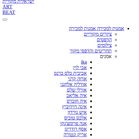
ישראלית מקורית
ART
BEAT
אמנות למכירה
אמנות למכירה
ציורים מקוריים
הדפסים
צילומים
תחריטים והדפסי מקור
אמנים
ika
אבי לוין
אביבית בלס ברנס
אדוה קרני
אודליה אלחנני
אורלי שלם
איה אליאב
איה חוברס
אינה דוידוביץ
איש גורדון
אלכס טוביס
אנה פרומצ'נקו
אסף רודריגז
אריק ונטורה