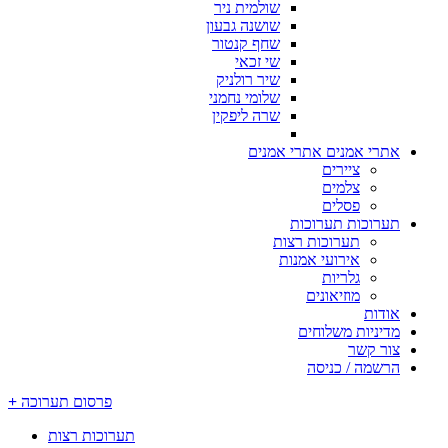
שולמית ניר
שושנה גבעון
שחף קנטור
שי זכאי
שיר רולניק
שלומי נחמני
שרה ליפקין
אתרי אמנים
אתרי אמנים
ציירים
צלמים
פסלים
תערוכות
תערוכות
תערוכות רצות
אירועי אמנות
גלריות
מוזיאונים
אודות
מדיניות משלוחים
צור קשר
הרשמה / כניסה
פרסום תערוכה
+
תערוכות רצות