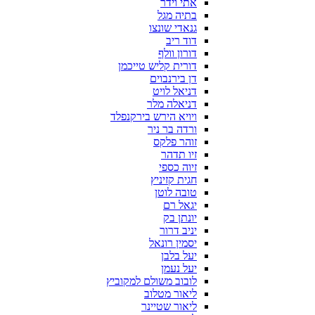
אתי וידר
בתיה מגל
גנאדי שונצו
דוד ריב
דורון וולף
דורית קליש טייכמן
דן בירנבוים
דניאל לויט
דניאלה מלר
ויויא הירש בירקנפלד
ורדה בר ניר
זוהר פלקס
זיו תדהר
זיוה כספי
חגית קזיניץ
טובה לוטן
יגאל רם
יונתן בק
יניב דרור
יסמין רונאל
יעל בלבן
יעל נעמן
לובוב משולם למקוביץ
ליאור מטלוב
ליאור שטיינר