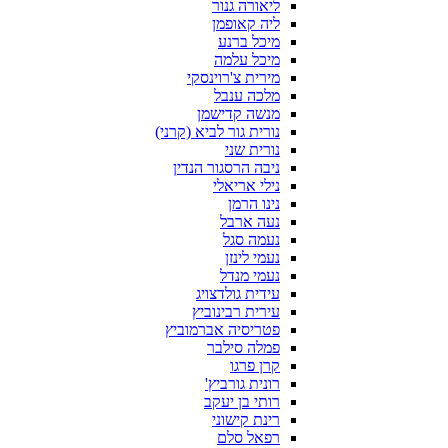
ליאורה גנור
ליה קאופמן
מיכל ברנע
מיכל עלמה
מירית צ'רוינסקי
מלכה ענבל
מנשה קדישמן
נורית גור לביא (קרני)
נורית שני
ניבה הרסגור הנדין
נילי אריאלי
נינו הרמן
נעה ארבל
נעמה סגל
נעמי לינזן
נעמי מנדל
עידית גולדצויג
עירית רבינוביץ
פטריסיה אברמוביץ
פמלה סילבר
קרן פרגו
רונית גורביץ'
רותי בן יעקב
רינת קישוני
רפאל סלם