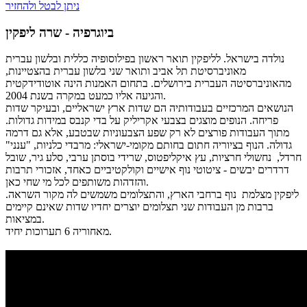
ניתן לבטל ולהחזיר
ביוגרפיה - שרה ליפקין
נולדה בישראל. לליפקין תואר ראשון בפילוסופיה כללית ובלשון עברית
מאוניברסיטת תל אביב ותואר שני בלשון עברית בהצטיינות,
מהאוניברסיטה העברית בירושלים. בתחום האמנות הינה אוטודידקטית
והגיעה אליו כמעט במקרה בשנת 2004.
הנושאים המרכזיים בעבודותיה הם שדות ארץ ישראליים, ובעיקר שדות
פריחה. הנופים מוצגים בצבעי אקריליק על בדי קנבס במידות גדולות.
מתוך העבודות פורצים לא רק שפע הצבעוניות שבטבע, אלא גם דרמה
גדולה. הנוף בציוריה חתום בחותם מקומי-ישראלי: מרבדי כלניות, "ענני"
חרדל, נחשולי חרציות, עץ איקליפטוס, שרידי בוסתן ערבי, סלע גיר, שובל
דרדרים יבשים - ציטוטי נוף אישיים וקולקטיביים כאחד, אזכורי תרבות
והזדהות משותפים לכל מי שחי כאן.
ליפקין מצלמת נוף ברחבי הארץ, והתצלומים משמשים לה מקור השראה.
ברבות מן העבודות שני תצלומים יוצרים יחדיו שדות שאינם קיימים
במציאות.
מאחוריה 6 תערוכות יחיד.