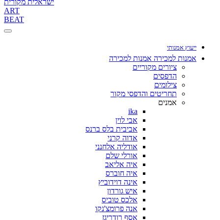
ישראלית מקורית
ART
BEAT
ייעוץ אמנותי
אמנות למכירה
אמנות למכירה
ציורים מקוריים
הדפסים
צילומים
תחריטים והדפסי מקור
אמנים
ika
אבי לוין
אביבית בלס ברנס
אדוה קרני
אודליה אלחנני
אורלי שלם
איה אליאב
איה חוברס
אינה דוידוביץ
איש גורדון
אלכס טוביס
אנה פרומצ'נקו
אסף רודריגז