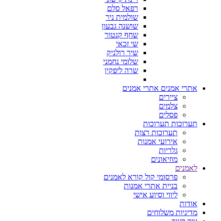
רפאל סלם
שולמית ניר
שושנה גבעון
שחף קנטור
שי זכאי
שיר רולניק
שלומי נחמני
שרה ליפקין
אתרי אמנים
אתרי אמנים
ציירים
צלמים
פסלים
תערוכות
תערוכות
תערוכות רצות
אירועי אמנות
גלריות
מוזיאונים
לאמנים
פרסומי קול קורא לאמנים
בניית אתרי אמנות
ליווי וסיוע אישי
אודות
מדיניות משלוחים