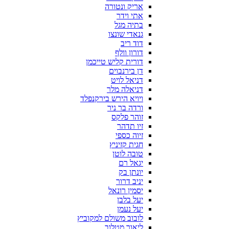
אריק ונטורה
אתי וידר
בתיה מגל
גנאדי שונצו
דוד ריב
דורון וולף
דורית קליש טייכמן
דן בירנבוים
דניאל לויט
דניאלה מלר
ויויא הירש בירקנפלד
ורדה בר ניר
זוהר פלקס
זיו תדהר
זיוה כספי
חגית קזיניץ
טובה לוטן
יגאל רם
יונתן בק
יניב דרור
יסמין רונאל
יעל בלבן
יעל נעמן
לובוב משולם למקוביץ
ליאור מטלוב