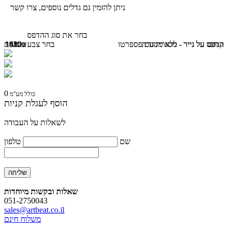
ניתן להזמין גם גדלים נוספים, צרו קשר
בחר את סוג ההדפס
קנווס
הדפס על נייר - ללא מסגרת
הדפס על נייר - מסגרת עם פספרטו
1430₪
1880₪
1610₪
בחר צבע מסגרת
0
כולל מע"מ
הוסף לעגלת קניות
לשאלות על העבודה
שם
טלפון
שאלות ובקשות מיוחדות
051-2750043
sales@artbeat.co.il
משלוח חינם