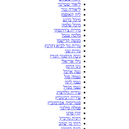
ליאור שטיינר
ליאורה גנור
ליה קאופמן
מיכל ברנע
מיכל עלמה
מירית צ'רוינסקי
מלכה ענבל
מנשה קדישמן
נורית גור לביא (קרני)
נורית שני
ניבה הרסגור הנדין
נילי אריאלי
נינו הרמן
נעה ארבל
נעמה סגל
נעמי לינזן
נעמי מנדל
עידית גולדצויג
עירית רבינוביץ
פטריסיה אברמוביץ
פמלה סילבר
קרן פרגו
רונית גורביץ'
רותי בן יעקב
רינת קישוני