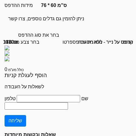
76 * 60 ס"מ
מידות ההדפס
ניתן להזמין גם גדלים נוספים, צרו קשר
בחר את סוג ההדפס
קנווס
הדפס על נייר - ללא מסגרת
הדפס על נייר - מסגרת עם פספרטו
בחר צבע מסגרת
1180₪
1470₪
1320₪
0
כולל מע"מ
הוסף לעגלת קניות
לשאלות על העבודה
שם
טלפון
שאלות ובקשות מיוחדות