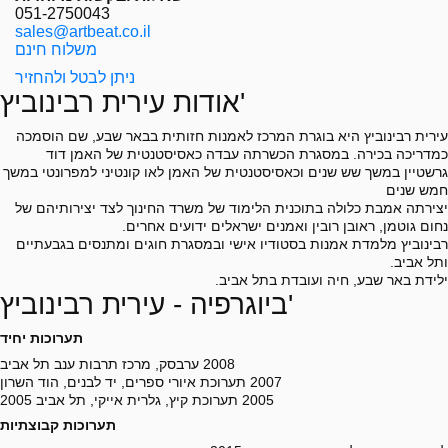
051-2750043
sales@artbeat.co.il
משלוח חינם
ניתן לבטל ולהחזיר
אודות עירית רבינוביץ'
עירית רבינוביץ היא בוגרת המרכז לאמנות חזותית בבאר שבע, שם הוסמכה
כמדריכה בכירה. במסגרת הכשרתה עבדה כאסיסטנטית של האמן דוד
גרשטיין במשך שש שנים וכאסיסטנטית של האמן לאו קונטיני למפרונטי במשך
חמש שנים
יצירתה אמבת כלולה בתוכנית הלימוד של משרד החינוך לצד יצירותיהם של
נחום גוטמן, ראובן רובין ואמנים ישראלים ידועים אחרים.
רבינוביץ מלמדת אמנות בסטודיו אישי ובמסגרת חוגים ומתנסים בגבעתיים
ותל אביב.
ילידת באר שבע, חיה ועובדת בתל אביב.
ביוגרפיה - עירית רבינוביץ'
תערוכות יחיד
2008 ערבסק, מרכז תרבות ענב תל אביב
2007 תערוכת איורי ספרים, יד לבנים, הוד השרון
2005 תערוכת קיץ, גלרית אייקי, תל אביב 2005
תערוכות קבוצתיות