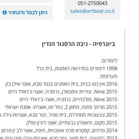
051-2750043
sales@artbeat.co.il
ניתן לבטל ולהחזיר
ביוגרפיה - ניבה הרסגור הנדין
לימודים:
1998 לימודים במדרשה לאמנות, בית ברל
תערוכות:
2016 אין כמו בבית, בית האמנים בכפר סבא, אוצר-אילן בק
2015 Nine, עיריית וויסבאדן, גרמניה, אוצר-ג'ראלד היים
2015 Nine, מולבהיים, גרמניה, אוצר-ג'ראלד היים
2015 מרחב פתוח, מחסן 2, נמל יפו, אוצרת- אסנת ישראלי
2015 צבעוניות מסחררת, בית ספיר, כפר סבא, אוצרות-גילה מאיירס, אתי שרוני
2015 מקום, תיאטרון גבעתיים, אוצר-דורון פולק
2014 פרחים, קסטרא מרכז אומנויות, חיפה, אוצר-לב קיפרמן
2013 בתנועה, בית ספיר, כפר סבא, אוצרות-עדה מורן ורתי שרוני