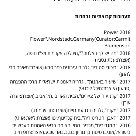
תערוכות קבוצתיות נבחרות
2018 Power
Flower",Nordstadt,Germany(Curator:Carmit
Blumenson
2018 "מה יש לך בצלחת?",מיכללה אקדמית ויצ"ו חיפה,
(אוצרת:ענת גטניו)
2018 "ביכורי סטודיו",גלריה עירונית כפר סבא,(אוצרת:מאירה פרי
להמן)
2017 "שיעור באמנות" , גלריה לאמנות ישראלית מרכז ההנצחה
,טבעון (אוצרת:מיכל שכנאי)
2017 "קרמיקה של ציירים",הבית האדום ,תל אביב,(אוצרת:יערה
אורן)
2017 "מקום",גלריה בגבעת חיים(אוצרת:חנוש מורג)
2017 "האבן והטריטוריה",בית קנדינוף,יפו,(אוצרת:ליאת אזוגי)
2016 "המגדירים",מגדירי החי והצומח בראי האמנות העכשוית
בישראל,אוניברסיטת בן גוריון בנגב,באר שבע.(אוצר:פרופ חיים