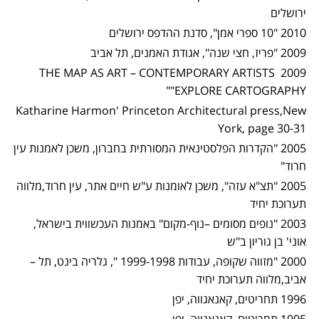
ירושלים
2010 "10 ספרי אמן", סדנת ההדפס ירושלים
2009 "פריז, חצי שנה", אגודת האמנים, תל אביב
THE MAP AS ART – CONTEMPORARY ARTISTS
2009
"
EXPLORE CARTOGRAPHY"
Katharine Harmon' Princeton Architectural press,New
York, page 30-31
2005 "הקדרות הפלסטינאית המסורתית בחברון, משכן לאמנות עין
חרוד"
2005 "תצ"א עזה", משכן לאומנות ע"ש חיים אתר, עין חרוד,מלווה
תערוכת יחיד
2003 "נופים מסומים –נוף-מקום" באמנות העכשווית בישראל,
אוני' בן גוריון ב"ש
2000 "מזווה שקופה, עבודות 1999-1998 ", גלריה בינט, תל –
אביב,מלווה תערוכת יחיד
1996 תחריטים, קאנאגווה, יפן