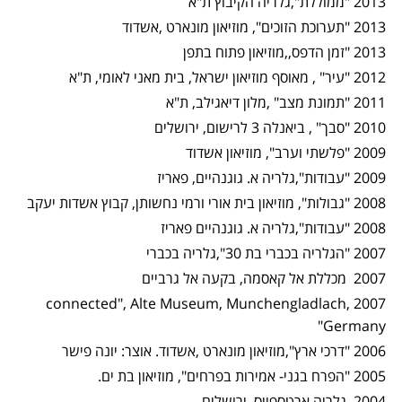
2013 "ממוללת",גלריה הקיבוץ ת"א
2013 "תערוכת הזוכים", מוזיאון מונארט ,אשדוד
2013 "זמן הדפס,,מוזיאון פתוח בתפן
2012 "עיר" , מאוסף מוזיאון ישראל, בית מאני לאומי, ת"א
2011 "תמונת מצב" ,מלון דיאגילב, ת"א
2010 "סבך" , ביאנלה 3 לרישום, ירושלים
2009 "פלשתי וערב", מוזיאון אשדוד
2009 "עבודות",גלריה א. גוגנהיים, פאריז
2008 "גבולות", מוזיאון בית אורי ורמי נחשותן, קבוץ אשדות יעקב
2008 "עבודות",גלריה א. גוגנהיים פאריז
2007 "הגלריה בכברי בת 30",גלריה בכברי
2007 מכללת אל קאסמה, בקעה אל גרביים
connected", Alte Museum, Munchengladlach,
2007
"
Germany
2006 "דרכי ארץ",מוזיאון מונארט ,אשדוד. אוצר: יונה פישר
2005 "הפרח בגני- אמירות בפרחים", מוזיאון בת ים.
2004 גלריה ארטספייס, ירושלים