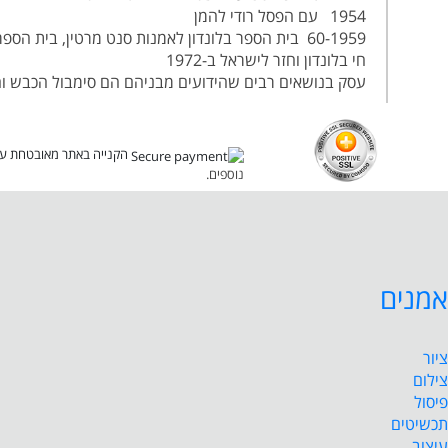
1954 עם הפסל רודי להמן
60-1959 בית הספר בלונדון לאמנות סנט מרטין, בית הספר לאמנות סלייד. לימודים עם אנטוני קארו ורג בטלר. חבר לתנועה שעסקה בחוקי המשיכה וקנה לעצמו מוניטין בינלאומי
חי בלונדון וחזר לישראל ב-1972
עסק בנושאים רבים שהידועים מבניהם הם סימבול הכבש וה
הקנייה באתר מאובטחת על 
נוספים.
אמנים
ציור
צילום
פיסול
תכשיטים
עיצוב