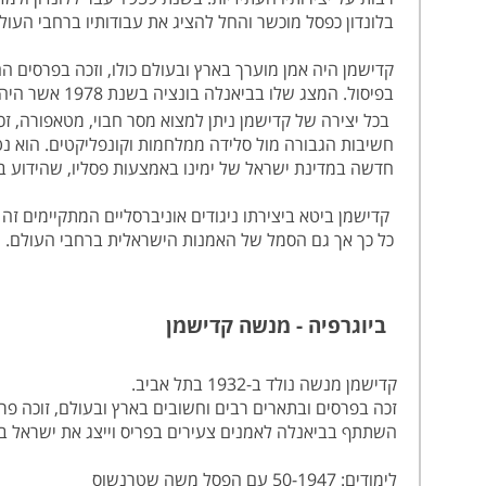
בלונדון כפסל מוכשר והחל להציג את עבודותיו ברחבי העולם. בשנת 1972 חזר לארץ, והמשיך ליצור בביתו בת
בפיסול. המצג שלו בביאנלה בונציה בשנת 1978 אשר היה מורכב מכבשים חיות ההולכות בעדר, והוא בתפקיד רועה הצאן, הינו מהמצגים הידועים ביותר של אמן בעת המודרנית.
בכל יצירה של קדישמן ניתן למצוא מסר חבוי, מטאפורה, ז
חשיבות הגבורה מול סלידה ממלחמות וקונפליקטים. הוא נטל
חדשה במדינת ישראל של ימינו באמצעות פסליו, שהידוע ב
קדישמן ביטא ביצירתו ניגודים אוניברסליים המתקיימים זה 
כל כך אך גם הסמל של האמנות הישראלית ברחבי העולם.
ביוגרפיה - מנשה קדישמן
קדישמן מנשה נולד ב-1932 בתל אביב.
זכה בפרסים ובתארים רבים וחשובים בארץ ובעולם, זוכה פרס ישר
השתתף בביאנלה לאמנים צעירים בפריס וייצג את ישראל בב
לימודים: 50-1947 עם הפסל משה שטרנשוס