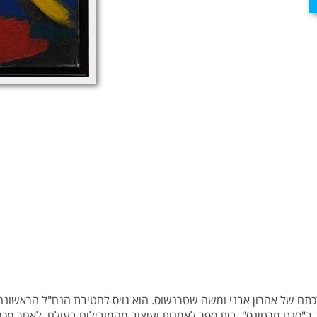
תם של אהרון אבני ומשה שטרנשוס. הוא גויס לחטיבת הנח"ל הראשונה 
ידיות. בשנת 1959 עבר ללונדון ולמד ב"סנט מרטינס", בית ספר לאמנות ועיצוב מהמובילים