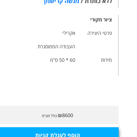
ללא כותרת /
מנשה קדישמן
ציור מקורי
פרטי היצירה
אקרילי
העבודה הממוסגרת
מידות
60 * 50 ס"מ
₪8600
כולל מע"מ
הוסף לעגלת קניות