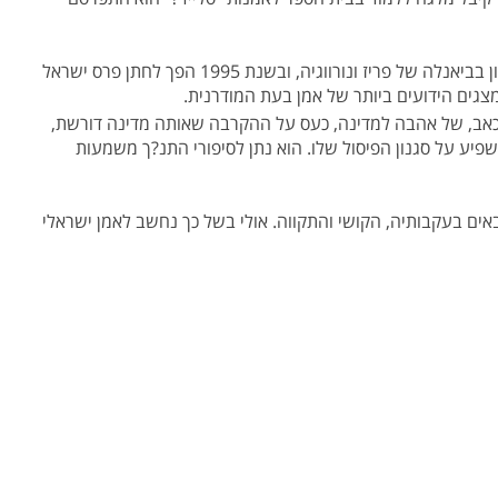
קדישמן היה אמן מוערך בארץ ובעולם כולו, וזכה בפרסים החשובים ביותר בעולם האמנות. בין הפרסים בהם זכה בהם היו מקום ראשון בביאנלה של פריז ונורווגיה, ובשנת 1995 הפך לחתן פרס ישראל
ה וכאב, של אהבה למדינה, כעס על ההקרבה שאותה מדינה דורשת,
פיע על סגנון הפיסול שלו. הוא נתן לסיפורי התנ?ך משמעות
שבאים בעקבותיה, הקושי והתקווה. אולי בשל כך נחשב לאמן ישראלי