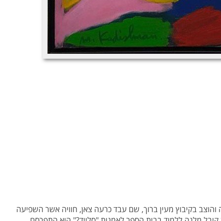
והוצב בקיבוץ מעין ברוך, שם עבד כרעה צאן, חוויה אשר השפיעה
 בעולם. לאחר מכן קיבל מלגה ללמוד בבית הספר לאמנות "סלייד?" הוא התפרסם