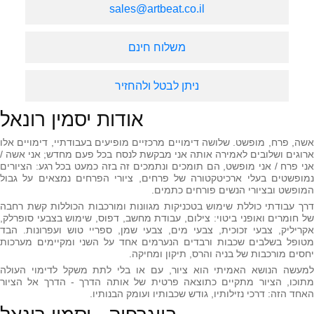
sales@artbeat.co.il
משלוח חינם
ניתן לבטל ולהחזיר
אודות יסמין רונאל
אשה, פרח, מופשט. שלושה דימויים מרכזיים מופיעים בעבודתיי, דימויים אלו
ארוגים ושלובים לאמירה אותה אני מבקשת לנסח בכל פעם מחדש; אני אשה /
אני פרח / אני מופשט, הם תומכים ונתמכים זה בזה כמעט בכל רגע: הציורים
נמופשטים בעלי ארכיטקטורה של פרחים, ציורי הפרחים נמצאים על גבול
המופשט ובציורי הנשים פורחים כתמים.
דרך עבודתי כוללת שימוש בטכניקות מגוונות ומורכבות הכוללות קשת רחבה
של חומרים ואופני ביטוי: צילום, עבודת מחשב, דפוס, שימוש בצבעי סופרלק,
אקריליק, צבעי זכוכית, צבעי מים, צבעי שמן, ספריי טוש ועפרונות. הבד
מטופל בשלבים שכבות ורבדים הנערמים אחד על השני ומקיימים מערכות
יחסים מורכבות של בניה והרס, תיקון ומחיקה.
למעשה הנושא האמיתי הוא ציור, עם או בלי לתת משקל לדימוי העולה
מתוכו, הציור מתקיים כתוצאה פרטית של אותה הדרך - הדרך אל הציור
האחד הזה: דרכי נזילותיו, גודש שכבותיו ועומק הבנותיו.