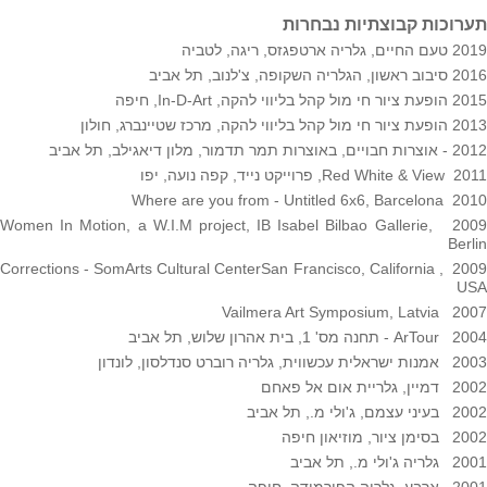
תערוכות קבוצתיות נבחרות
2019 טעם החיים, גלריה ארטפגזס, ריגה, לטביה
2016 סיבוב ראשון, הגלריה השקופה, צ
'
לנוב, תל אביב
2015 הופעת ציור חי מול קהל בליווי להקה, In-D-Art, חיפה
2013 הופעת ציור חי מול קהל בליווי להקה, מרכז שטיינברג, חולון
2012 - אוצרות חבויים, באוצרות תמר תדמור, מלון דיאגילב, תל אביב
2011 Red White & View, פרוייקט נייד, קפה נועה, יפו
2010 Where are you from - Untitled 6x6, Barcelona
2009 Women In Motion, a W.I.M project, IB Isabel Bilbao Gallerie,
Berlin
2009 Corrections - SomArts Cultural CenterSan Francisco, California ,
USA
2007 Vailmera Art Symposium, Latvia
2004 ArTour - תחנה מס' 1, בית אהרון שלוש, תל אביב
2003 אמנות ישראלית עכשווית, גלריה רוברט סנדלסון, לונדון
2002 דמיין, גלריית אום אל פאחם
2002 בעיני עצמם, ג'ולי מ., תל אביב
2002 בסימן ציור, מוזיאון חיפה
2001 גלריה ג'ולי מ., תל אביב
2001 ארבע, גלריה הפירמידה, חיפה