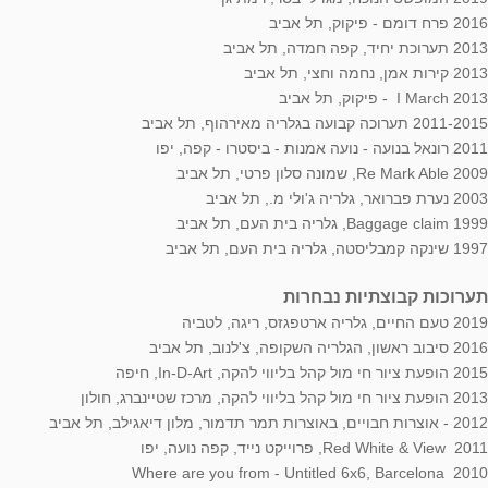
2016 פרח דומם - פיקוק, תל אביב
2013 תערוכת יחיד, קפה חמדה, תל אביב
2013 קירות אמן, נחמה וחצי, תל אביב
I March 2013 - פיקוק, תל אביב
2011-2015 תערוכה קבועה בגלריה מאירהוף, תל אביב
2011 רונאל בנועה - נועה אמנות - ביסטרו - קפה, יפו
Re Mark Able 2009, שמונה סלון פרטי, תל אביב
2003 נערת פברואר, גלריה ג'ולי מ., תל אביב
Baggage claim 1999, גלריה בית העם, תל אביב
1997 שינקה קמבליסטה, גלריה בית העם, תל אביב
תערוכות קבוצתיות נבחרות
2019 טעם החיים, גלריה ארטפגזס, ריגה, לטביה
2016 סיבוב ראשון, הגלריה השקופה, צ
'
לנוב, תל אביב
2015 הופעת ציור חי מול קהל בליווי להקה, In-D-Art, חיפה
2013 הופעת ציור חי מול קהל בליווי להקה, מרכז שטיינברג, חולון
2012 - אוצרות חבויים, באוצרות תמר תדמור, מלון דיאגילב, תל אביב
2011 Red White & View, פרוייקט נייד, קפה נועה, יפו
2010 Where are you from - Untitled 6x6, Barcelona