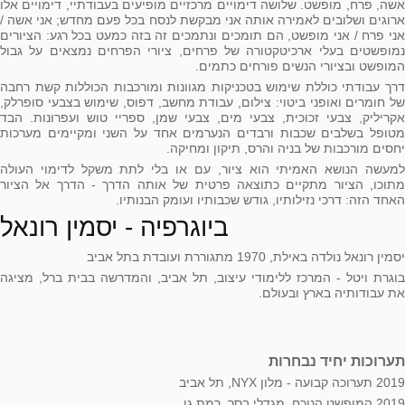
אשה, פרח, מופשט. שלושה דימויים מרכזיים מופיעים בעבודתיי, דימויים אלו
ארוגים ושלובים לאמירה אותה אני מבקשת לנסח בכל פעם מחדש; אני אשה /
אני פרח / אני מופשט, הם תומכים ונתמכים זה בזה כמעט בכל רגע: הציורים
נמופשטים בעלי ארכיטקטורה של פרחים, ציורי הפרחים נמצאים על גבול
המופשט ובציורי הנשים פורחים כתמים.
דרך עבודתי כוללת שימוש בטכניקות מגוונות ומורכבות הכוללות קשת רחבה
של חומרים ואופני ביטוי: צילום, עבודת מחשב, דפוס, שימוש בצבעי סופרלק,
אקריליק, צבעי זכוכית, צבעי מים, צבעי שמן, ספריי טוש ועפרונות. הבד
מטופל בשלבים שכבות ורבדים הנערמים אחד על השני ומקיימים מערכות
יחסים מורכבות של בניה והרס, תיקון ומחיקה.
למעשה הנושא האמיתי הוא ציור, עם או בלי לתת משקל לדימוי העולה
מתוכו, הציור מתקיים כתוצאה פרטית של אותה הדרך - הדרך אל הציור
האחד הזה: דרכי נזילותיו, גודש שכבותיו ועומק הבנותיו.
ביוגרפיה - יסמין רונאל
יסמין רונאל נולדה באילת, 1970 מתגוררת ועובדת בתל אביב
בוגרת ויטל - המרכז ללימודי עיצוב, תל אביב, והמדרשה בבית ברל, מציגה
את עבודותיה בארץ ובעולם.
תערוכות יחיד נבחרות
2019 תערוכה קבועה - מלון NYX, תל אביב
2019 המופשט הנוכח, מגדלי בסר, רמת גן