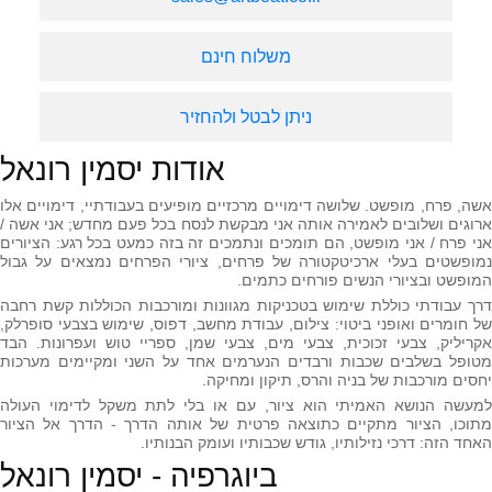
משלוח חינם
ניתן לבטל ולהחזיר
אודות יסמין רונאל
אשה, פרח, מופשט. שלושה דימויים מרכזיים מופיעים בעבודתיי, דימויים אלו
ארוגים ושלובים לאמירה אותה אני מבקשת לנסח בכל פעם מחדש; אני אשה /
אני פרח / אני מופשט, הם תומכים ונתמכים זה בזה כמעט בכל רגע: הציורים
נמופשטים בעלי ארכיטקטורה של פרחים, ציורי הפרחים נמצאים על גבול
המופשט ובציורי הנשים פורחים כתמים.
דרך עבודתי כוללת שימוש בטכניקות מגוונות ומורכבות הכוללות קשת רחבה
של חומרים ואופני ביטוי: צילום, עבודת מחשב, דפוס, שימוש בצבעי סופרלק,
אקריליק, צבעי זכוכית, צבעי מים, צבעי שמן, ספריי טוש ועפרונות. הבד
מטופל בשלבים שכבות ורבדים הנערמים אחד על השני ומקיימים מערכות
יחסים מורכבות של בניה והרס, תיקון ומחיקה.
למעשה הנושא האמיתי הוא ציור, עם או בלי לתת משקל לדימוי העולה
מתוכו, הציור מתקיים כתוצאה פרטית של אותה הדרך - הדרך אל הציור
האחד הזה: דרכי נזילותיו, גודש שכבותיו ועומק הבנותיו.
ביוגרפיה - יסמין רונאל