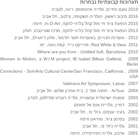
תערוכות קבוצתיות נבחרות
2019 טעם החיים, גלריה ארטפגזס, ריגה, לטביה
2016 סיבוב ראשון, הגלריה השקופה, צ
'
לנוב, תל אביב
2015 הופעת ציור חי מול קהל בליווי להקה, In-D-Art, חיפה
2013 הופעת ציור חי מול קהל בליווי להקה, מרכז שטיינברג, חולון
2012 - אוצרות חבויים, באוצרות תמר תדמור, מלון דיאגילב, תל אביב
2011 Red White & View, פרוייקט נייד, קפה נועה, יפו
2010 Where are you from - Untitled 6x6, Barcelona
2009 Women In Motion, a W.I.M project, IB Isabel Bilbao Gallerie,
Berlin
2009 Corrections - SomArts Cultural CenterSan Francisco, California ,
USA
2007 Vailmera Art Symposium, Latvia
2004 ArTour - תחנה מס' 1, בית אהרון שלוש, תל אביב
2003 אמנות ישראלית עכשווית, גלריה רוברט סנדלסון, לונדון
2002 דמיין, גלריית אום אל פאחם
2002 בעיני עצמם, ג'ולי מ., תל אביב
2002 בסימן ציור, מוזיאון חיפה
2001 גלריה ג'ולי מ., תל אביב
2001 ארבע, גלריה הפירמידה, חיפה