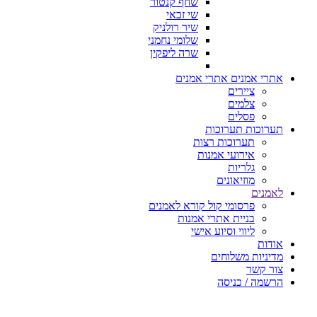
שחף קנטור
שי זכאי
שיר רולניק
שלומי נחמני
שרה ליפקין
אתרי אמנים
אתרי אמנים
ציירים
צלמים
פסלים
תערוכות
תערוכות
תערוכות רצות
אירועי אמנות
גלריות
מוזיאונים
לאמנים
פרסומי קול קורא לאמנים
בניית אתרי אמנות
ליווי וסיוע אישי
אודות
מדיניות משלוחים
צור קשר
הרשמה / כניסה