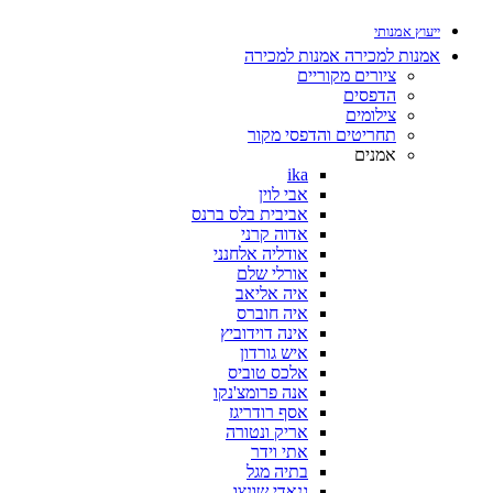
ייעוץ אמנותי
אמנות למכירה
אמנות למכירה
ציורים מקוריים
הדפסים
צילומים
תחריטים והדפסי מקור
אמנים
ika
אבי לוין
אביבית בלס ברנס
אדוה קרני
אודליה אלחנני
אורלי שלם
איה אליאב
איה חוברס
אינה דוידוביץ
איש גורדון
אלכס טוביס
אנה פרומצ'נקו
אסף רודריגז
אריק ונטורה
אתי וידר
בתיה מגל
גנאדי שונצו