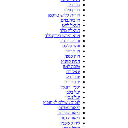
דוד ריב
דורון וולף
דורית קליש טייכמן
דן בירנבוים
דניאל לויט
דניאלה מלר
ויויא הירש בירקנפלד
ורדה בר ניר
זוהר פלקס
זיו תדהר
זיוה כספי
חגית קזיניץ
טובה לוטן
יגאל רם
יונתן בק
יניב דרור
יסמין רונאל
יעל בלבן
יעל נעמן
לובוב משולם למקוביץ
ליאור מטלוב
ליאור שטיינר
ליאורה גנור
ליה קאופמן