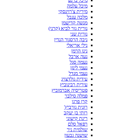
מיכל ברנע
מיכל עלמה
מירית צ'רוינסקי
מלכה ענבל
מנשה קדישמן
נורית גור לביא (קרני)
נורית שני
ניבה הרסגור הנדין
נילי אריאלי
נינו הרמן
נעה ארבל
נעמה סגל
נעמי לינזן
נעמי מנדל
עידית גולדצויג
עירית רבינוביץ
פטריסיה אברמוביץ
פמלה סילבר
קרן פרגו
רונית גורביץ'
רותי בן יעקב
רינת קישוני
רפאל סלם
שולמית ניר
שושנה גבעון