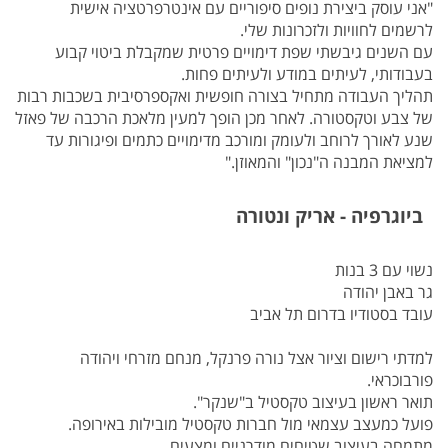
"אני עוסק ביצירת נופים סיפוריים עם אינטרפרטציה אישית
לרשמים לחוויות ולזכרונות שלי.
עם השנים גיבשתי שפת דימויים פרטית שמקבלת ביטוי קבוע
בעבודותי, לעיתים במודע ולעיתים פחות.
תהליך העבודה מתחיל בצורה חופשית ואקספרסיבית בשכבות רבות
של צבע וטקסטורה. לאחר מכן הופך למעין מלאכת הרכבה של פאזל
שנע לאורך לרוחב ולעומק ומורכב מדימויים כתמים ופיגורות עד
למציאת המבנה ה"נכון" והמאוזן."
ביוגרפיה - אריק ונטורה
נשוי עם 3 בנות
גר באבן יהודה
עובד בסטודיו בדרום תל אביב
למדתי רישום וציור אצל נורה פרנקל, מנחם מזרחי ויהודה
פורבוכראי.
תואר ראשון בעיצוב טקסטיל ב"שנקר".
פועל כמעצב עצמאי מול חברות טקסטיל מובילות באירופה.
מתמחה בעיצוב שטיחים מודרניים ומצעים.