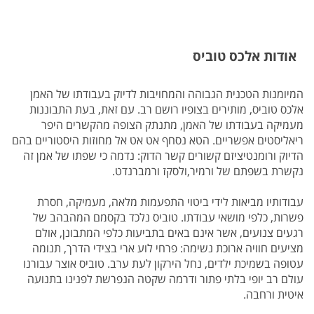
אודות אלכס טוביס
המיומנות הטכנית הגבוהה והמחויבות לדיוק בעבודתו של האמן
אלכס טוביס, מותירים בצופיו רושם רב. עם זאת, בעת התבוננות
מעמיקה בעבודתו של האמן, מתנתק הצופה מהקשרים היפר
ריאליסטים אפשריים. הטא נסחף אט אט אל מחוזות היסטוריים בהם
הדיוק ורומנטיציזם קשורים קשר הדוק: נדמה כי שפתו של אמן זה
נקשרת בשפתם של ורמיר,ולסקז ורמברנדט.
עבודותיו מביאות לידי ביטוי התפעמות מלאה, מעמיקה, חסרת
פשרות, כלפי מושאי עבודתו. טוביס נלכד בקסמם המהבהב של
רגעים צנועים, אשר אינם באים בתביעות כלפי המתבונן, אולם
מציעים חוויה ארוכת נשימה: פרחי לוע ארי בצידי הדרך, תנומה
עטופה בשמיכת ילדים, נחל הירקון לעת ערב. טוביס אוצר עבורנו
עולם רב יופי בלתי פתור ודרמה שקטה הנפרשת לפנינו בתנועה
איטית ורחבה.