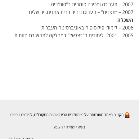
2007 – תערוכה ומכירה פומבית ב”סות’ביס
2007 – “תפנים” – תערוכת יחיד בבית אמנים, ירושלים
השכלה
2006 – לימודי פילוסופיה באוניברסיטה העברית
2005 – 2001 לימודים ב”בצלאל” במחלקה לתקשורת חזותית
הקנייה באתר מאובטחת על פי התקנים הבינלאומיים המקובלים,
לפרטים נוספים.
בעיה / שאלה / הצעה
by layers.tools