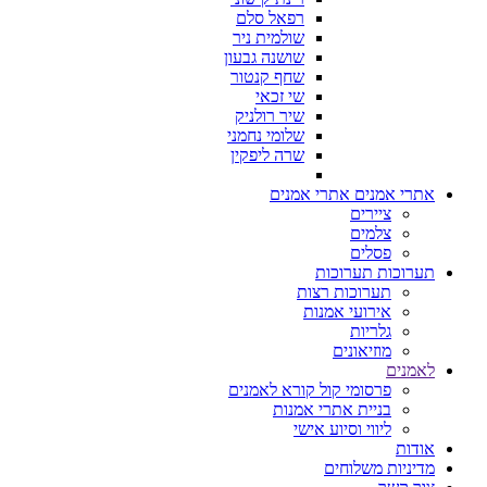
רפאל סלם
שולמית ניר
שושנה גבעון
שחף קנטור
שי זכאי
שיר רולניק
שלומי נחמני
שרה ליפקין
אתרי אמנים
אתרי אמנים
ציירים
צלמים
פסלים
תערוכות
תערוכות
תערוכות רצות
אירועי אמנות
גלריות
מוזיאונים
לאמנים
פרסומי קול קורא לאמנים
בניית אתרי אמנות
ליווי וסיוע אישי
אודות
מדיניות משלוחים