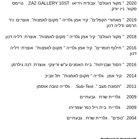
2020. " מקור העולם". עבודת וידיאו ZAZ GALLERY 10ST . טיימס
סקוור. ניו יורק.
2019. " מאחורי הקפלים". קיר אמן גלריה " מקום לאמנות". אוצרים: ניר
הרמט ודליה דנון.
2018. " מקור העולם". קיר אמן גלריה " מקום לאמנות". אוצרת: דליה דנון.
2016. " חילוף חומרים". קיר אמן גלריה " מקום לאמנות". אוצרת: דליה
דנון.
2016. " הסוד שבניחוח". בית האמנים ע"ש זריצקי. אוצרת: דנה גילרמן.
2014 קיר אמן. גלריה " מקום לאמנות". תל אביב
2011. "תמונת מצב ". Sub-Text. . גלריה טובה אוסמן
2009. גלריית שרת . גבעתיים
2009. גלריית בית וייל כפר שמריהו
2004. "נופים" . גלריית שרת . גבעתיים
תערוכות קבוצתיות