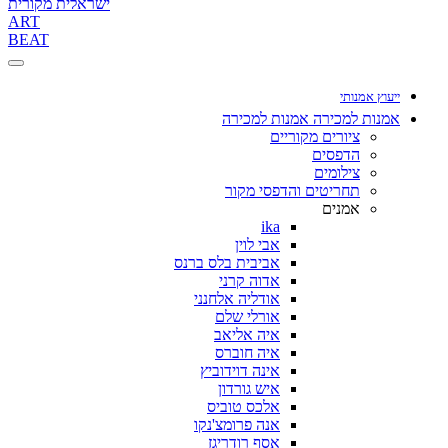
ישראלית מקורית
ART
BEAT
ייעוץ אמנותי
אמנות למכירה
אמנות למכירה
ציורים מקוריים
הדפסים
צילומים
תחריטים והדפסי מקור
אמנים
ika
אבי לוין
אביבית בלס ברנס
אדוה קרני
אודליה אלחנני
אורלי שלם
איה אליאב
איה חוברס
אינה דוידוביץ
איש גורדון
אלכס טוביס
אנה פרומצ'נקו
אסף רודריגז