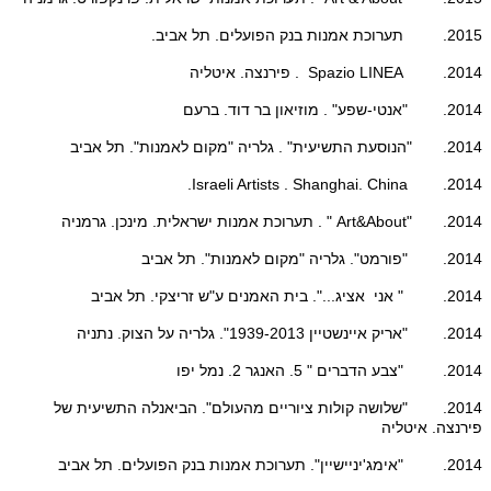
2015. תערוכת אמנות בנק הפועלים. תל אביב.
2014. Spazio LINEA . פירנצה. איטליה
2014. "אנטי-שפע" . מוזיאון בר דוד. ברעם
2014. "הנוסעת התשיעית" . גלריה "מקום לאמנות". תל אביב
2014. Israeli Artists . Shanghai. China.
2014. "Art&About " . תערוכת אמנות ישראלית. מינכן. גרמניה
2014. "פורמט". גלריה "מקום לאמנות". תל אביב
2014. " אני אציג...". בית האמנים ע"ש זריצקי. תל אביב
2014. "אריק איינשטיין 1939-2013". גלריה על הצוק. נתניה
2014. "צבע הדברים " 5. האנגר 2. נמל יפו
2014. "שלושה קולות ציוריים מהעולם". הביאנלה התשיעית של
פירנצה. איטליה
2014. "אימג'יניישיין". תערוכת אמנות בנק הפועלים. תל אביב