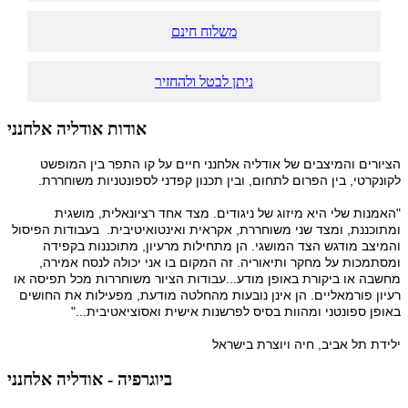
משלוח חינם
ניתן לבטל ולהחזיר
אודות אודליה אלחנני
הציורים והמיצבים של אודליה אלחנני חיים על קו התפר בין המופשט
לקונקרטי, בין הפרום לתחום, ובין תכנון קפדני לספונטניות משוחררת.
"האמנות שלי היא מיזוג של ניגודים. מצד אחד רציונאלית, מושגית
ומתוכננת, ומצד שני משוחררת, אקראית ואינטואיטיבית. בעבודות הפיסול
והמיצב מודגש הצד המושגי. הן מתחילות מרעיון, מתוכננות בקפידה
ומסתמכות על מחקר ותיאוריה. זה המקום בו אני יכולה לנסח אמירה,
מחשבה או ביקורת באופן מודע...עבודות הציור משוחררות מכל תפיסה או
רעיון פורמאליים. הן אינן נובעות מהחלטה מודעת, מפעילות את החושים
באופן ספונטני ומהוות בסיס לפרשנות אישית ואסוציאטיבית..."
ילידת תל אביב, חיה ויוצרת בישראל
ביוגרפיה - אודליה אלחנני