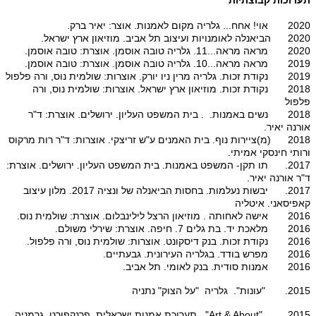
2020 אוי! אחח... גלריה מקום לאמנות. אוצר: יאיר ברק.
2020 הביאנלה לאומנויות ועיצוב תל אביב. מוזיאון ארץ ישראל.
2020 מראה מראה...11. גלריה טובה אוסמן. אוצרת: טובה אוסמן.
2019 מראה מראה...10. גלריה טובה אוסמן. אוצרת: טובה אוסמן.
2019 נקודת זכות. גלריה מרין ניו יורק. אוצרות: שולמית נוס, ורה פלפול
2018 נקודת זכות. מוזיאון ארץ ישראל. אוצרות: שולמית נוס, ורה
פלפול
2018 נשים באמנות. . בית המשפט העליון. ירושלים. אוצרת: ד"ר
אורנה יאיר.
2018 (מ)ציירות נוף. בית האמנים ע"ש זריצקי. אוצרות: ד"ר רות מרקוס
ורותי חינסקי אמיתי.
2017. תו תקן- המשפט באמנות. בית המשפט העליון. ירושלים. אוצרת:
ד"ר אורנה יאיר.
2017. יבשות נעלמות. בחסות הביאנלה של ונציה 2017. מלון עיצוב
קאפיסאני. איטליה
2016 אישה לאחותה . מוזיאון הרצל לילינבלום. אוצרת: שולמית נוס.
2016 מלאכת יד. בת גלים 7. חיפה. אוצרת: שירלי משולם.
2016 נקודת זכות. בנק דיסקונט. אוצרות: שולמית נוס, ורה פלפול.
2016 מפרש בודד. בגלריה העירונית. גבעתיים.
2016 אמנות סודית. בנק לאומי. תל אביב.
2015. "עונות". גלריה "על הצוק" נתניה
2015. "Art & About" . תערוכת אמנות ישראלית. פרנקפורט. גרמניה