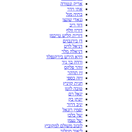
אריק ונטורה
אתי וידר
בתיה מגל
גנאדי שונצו
דוד ריב
דורון וולף
דורית קליש טייכמן
דן בירנבוים
דניאל לויט
דניאלה מלר
ויויא הירש בירקנפלד
ורדה בר ניר
זוהר פלקס
זיו תדהר
זיוה כספי
חגית קזיניץ
טובה לוטן
יגאל רם
יונתן בק
יניב דרור
יסמין רונאל
יעל בלבן
יעל נעמן
לובוב משולם למקוביץ
ליאור מטלוב