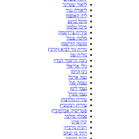
ליאור שטיינר
ליאורה גנור
ליה קאופמן
מיכל ברנע
מיכל עלמה
מירית צ'רוינסקי
מלכה ענבל
מנשה קדישמן
נורית גור לביא (קרני)
נורית שני
ניבה הרסגור הנדין
נילי אריאלי
נינו הרמן
נעה ארבל
נעמה סגל
נעמי לינזן
נעמי מנדל
עידית גולדצויג
עירית רבינוביץ
פטריסיה אברמוביץ
פמלה סילבר
קרן פרגו
רונית גורביץ'
רותי בן יעקב
רינת קישוני