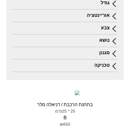
גודל
אוריינטציה
צבע
נושא
סגנון
טכניקה
בתחנת הרכבת / דניאלה מלר
25 * 25ס"מ
B
₪650