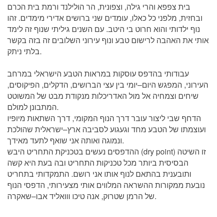
בית צפפא והרי גילה, וצפונית, הר הולילנד ורמת בית הכרם
ובחזית, מלפני כל כאלו, עומדים שני ברושים אדירי מימדים. זהו
נוף ילדותי והוא חרוט בי היטב. עם השנים גיליתי שנוף זה לימד
אותי את האהבה לרישום טבע ונוף עירוני השלובים זה בזה בקשר
בלתי ניתק.
עבודותי בהדפס עוסקות במראות הטבע הישראלי במרחב
העירוני, המפגש היום–יומי בין עצי הברושים, הדקלים, הפיקוסים,
שיחים וצמחיה אל מול האדריכלות מנקודת מבט של המשוטט
המתבונן למולם.
הדחף שבי ליצור עובר דרך הנוף המקומי, דרך השתאות מיופיו
ועוצמתו של הטבע מחד וגעגוע לסביבה ארץ–ישראלית שהולכת
ונמוגה ואותה אני שואף לתעד מאידך.
ההדפסים נעשים בטכניקת התחריט היבש (dry point) זו השיטה
הבסיסית ביותר מכל טכניקות התחריט ובה בעת היא קשה
ותובענית בהתאם לנוף אותו אני רושם. התמקדותי בתחריט
נובעת ממקורות ההשראה המלווים אותי מצעירותי, הדפסי הנוף
של הרמן שטרוק, אנה טיכו ווואליד אבו–שאקרה.