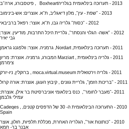
2013 - תערוכה בינלאומית בגלריהBoxheart , פיטסבורג, ארה"ב
2013 - "שפת - עין", מלון דיאגליב, ת"א. אוצרים: אש-בינימוב
2012 - "כסות" גלריה גבו, ת"א. אוצר: רפאל ברביבאי
2012 - "אשה- הגלוי והנסתר", גלריית היכל התרבות, מודיעין. אוצר:
גבי יאיר
2011 - תערוכה בינלאומית, Nordart, גרמניה. אוצר: וולפגנג גראמן
2011 - גלריה בינלאומית , Marziart המבורג, גרמניה. אוצרת: מריון
צימרמן
2011 - גלריה וירטואלית moca.virtual.museum , ברוקלין, ניו-יורק
2011 - "בריכות הזמן", גלריית גוונים , קיבוץ העוגן. אוצרת: אורה קרול
2011 -"מעבר לחומר", כנס בינלאומי אוניברסיטת בר אילן. אוצרת:
עמילי גלבמן
2010 - התערוכה הבינלאומית ה- 30 של הדפסים קטנים, Cadeqes ,
Spain
2010 - "כותונות אור", הגלריה האחרת, מכללת תלפיות, חולון, אוצר
אבנר בר- חמא