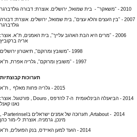
2010 - "משאקר" - בית שמואל, ירושלים. אוצרת: דבורה גולדברגר
2007 - "בין העצים והלא עצים", בית שמואל, ירושלים. אוצרת: דבורה
גולדברגר
2006 - "מרים היא הבת האהוב עלייך", בית האמנים, ת"א. אוצר:
אריה ברקוביץ
1998 -"משובץ ומרוקם", תיאטרון ירושלים
1997 - "משובץ ומרוקם", גלריה אפרת, ת"א
תערוכות קבוצתיות
2015 - גלריה פחות מאלף , ת"א
2014 - הביאנלה הבינלאומית ה-7 להדפס , Douro , פורטוגל. אוצר:
נאנו קאנל
2014 - Artabout, תערוכה של אמנים ישראלים בParterinsel- ,
מינכן, גרמניה. אוצרת: לי-מור כהן
2014 - הועד למען האיידס, בנק הפועלים, ת"א