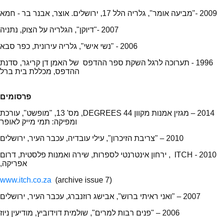
2009 -"מביעה אומר", גלריה הלל 17, ירושלים. אוצר, אבנר בר - חמא
2007 -"דיוקן", הגלריה על הצוק, נתניה
2006 - "נשי אישי", גלריה עירונית, כפר סבא
1996 - תערוכה לרגל השקת ספר ההדפס של האמן דן קריגר, סדנת
ההדפס, מכללת בית ברל
פרסומים
2014 – מגזין אמנות מקוון 44 DEGREES, מס' 13, "מופשט", עורכת
ומפיקה: תמי מייק לאופר
2010 – "צריבת הזיכרון", עילי עובדיה, עכבר העיר, ירושלים
2010 - ITCH , ירחון אינטרנטי לספרות, שירה ואמנות פלסטית, דרום
אפריקה,
www.itch.co.za
(archive issue 7)
2007 – "ואני ראיתי ברוש", אבישג רוזנברג, עכבר העיר, ירושלים
2006 – "פנים רבות למרים", שולמית דוידוביץ, מודיעין ניוז