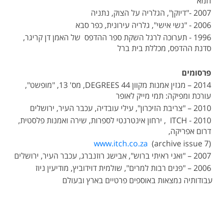
חמא
2007 -"דיוקן", הגלריה על הצוק, נתניה
2006 - "נשי אישי", גלריה עירונית, כפר סבא
1996 - תערוכה לרגל השקת ספר ההדפס של האמן דן קריגר,
סדנת ההדפס, מכללת בית ברל
פרסומים
2014 – מגזין אמנות מקוון 44 DEGREES, מס' 13, "מופשט",
עורכת ומפיקה: תמי מייק לאופר
2010 – "צריבת הזיכרון", עילי עובדיה, עכבר העיר, ירושלים
2010 - ITCH , ירחון אינטרנטי לספרות, שירה ואמנות פלסטית,
דרום אפריקה,
www.itch.co.za
(archive issue 7)
2007 – "ואני ראיתי ברוש", אבישג רוזנברג, עכבר העיר, ירושלים
2006 – "פנים רבות למרים", שולמית דוידוביץ, מודיעין ניוז
עבודותיה נמצאות באוספים פרטיים בארץ ובעולם