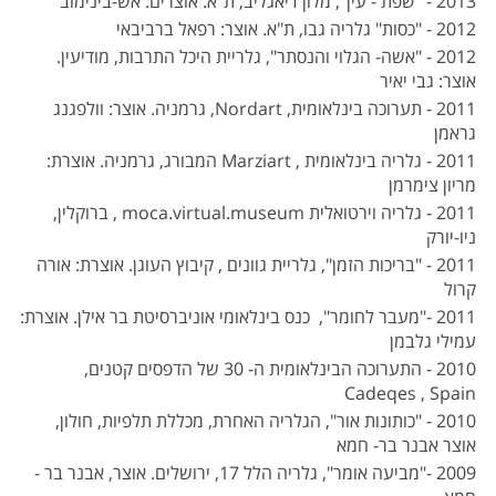
2013 - "שפת - עין", מלון דיאגליב, ת"א. אוצרים: אש-בינימוב
2012 - "כסות" גלריה גבו, ת"א. אוצר: רפאל ברביבאי
2012 - "אשה- הגלוי והנסתר", גלריית היכל התרבות, מודיעין.
אוצר: גבי יאיר
2011 - תערוכה בינלאומית, Nordart, גרמניה. אוצר: וולפגנג
גראמן
2011 - גלריה בינלאומית , Marziart המבורג, גרמניה. אוצרת:
מריון צימרמן
2011 - גלריה וירטואלית moca.virtual.museum , ברוקלין,
ניו-יורק
2011 - "בריכות הזמן", גלריית גוונים , קיבוץ העוגן. אוצרת: אורה
קרול
2011 -"מעבר לחומר", כנס בינלאומי אוניברסיטת בר אילן. אוצרת:
עמילי גלבמן
2010 - התערוכה הבינלאומית ה- 30 של הדפסים קטנים,
Cadeqes , Spain
2010 - "כותונות אור", הגלריה האחרת, מכללת תלפיות, חולון,
אוצר אבנר בר- חמא
2009 -"מביעה אומר", גלריה הלל 17, ירושלים. אוצר, אבנר בר -