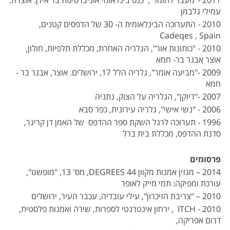
2011 -"מעבר לחומר", כנס בינלאומי אוניברסיטת בר אילן. אוצרת:
עמילי גלבמן
2010 - התערוכה הבינלאומית ה- 30 של הדפסים קטנים,
Cadeqes , Spain
2010 - "כותונות אור", הגלריה האחרת, מכללת תלפיות, חולון,
אוצר אבנר בר- חמא
2009 -"מביעה אומר", גלריה הלל 17, ירושלים. אוצר, אבנר בר -
חמא
2007 -"דיוקן", הגלריה על הצוק, נתניה
2006 - "נשי אישי", גלריה עירונית, כפר סבא
1996 - תערוכה לרגל השקת ספר ההדפס של האמן דן קריגר,
סדנת ההדפס, מכללת בית ברל
פרסומים
2014 – מגזין אמנות מקוון 44 DEGREES, מס' 13, "מופשט",
עורכת ומפיקה: תמי מייק לאופר
2010 – "צריבת הזיכרון", עילי עובדיה, עכבר העיר, ירושלים
2010 - ITCH , ירחון אינטרנטי לספרות, שירה ואמנות פלסטית,
דרום אפריקה,