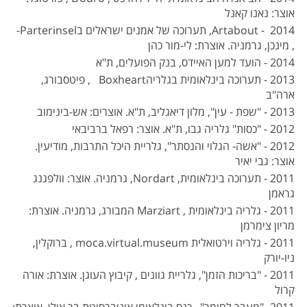
אוצר: נאנו קאנל
2014 - Artabout, תערוכה של אמנים ישראלים בParterinsel-
, מינכן, גרמניה. אוצרת: לי-מור כהן
2014 - הועד למען האיידס, בנק הפועלים, ת"א
2013 - תערוכה בינלאומית בגלריהBoxheart , פיטסבורג,
ארה"ב
2013 - "שפת - עין", מלון דיאגליב, ת"א. אוצרים: אש-בינימוב
2012 - "כסות" גלריה גבו, ת"א. אוצר: רפאל ברביבאי
2012 - "אשה- הגלוי והנסתר", גלריית היכל התרבות, מודיעין.
אוצר: גבי יאיר
2011 - תערוכה בינלאומית, Nordart, גרמניה. אוצר: וולפגנג
גראמן
2011 - גלריה בינלאומית , Marziart המבורג, גרמניה. אוצרת:
מריון צימרמן
2011 - גלריה וירטואלית moca.virtual.museum , ברוקלין,
ניו-יורק
2011 - "בריכות הזמן", גלריית גוונים , קיבוץ העוגן. אוצרת: אורה
קרול