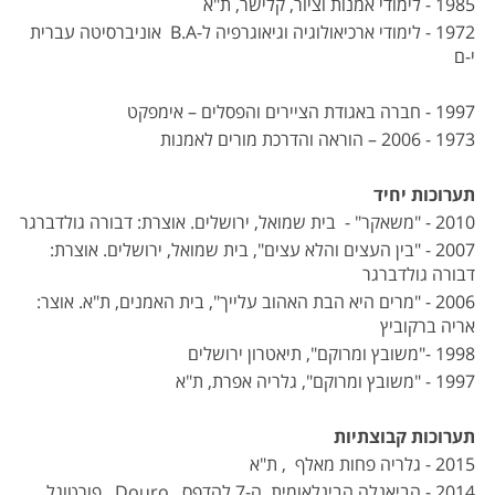
1985 - לימודי אמנות וציור, קלישר, ת"א
1972 - לימודי ארכיאולוגיה וגיאוגרפיה ל-B.A אוניברסיטה עברית
י-ם
1997 - חברה באגודת הציירים והפסלים – אימפקט
1973 - 2006 – הוראה והדרכת מורים לאמנות
תערוכות יחיד
2010 - "משאקר" - בית שמואל, ירושלים. אוצרת: דבורה גולדברגר
2007 - "בין העצים והלא עצים", בית שמואל, ירושלים. אוצרת:
דבורה גולדברגר
2006 - "מרים היא הבת האהוב עלייך", בית האמנים, ת"א. אוצר:
אריה ברקוביץ
1998 -"משובץ ומרוקם", תיאטרון ירושלים
1997 - "משובץ ומרוקם", גלריה אפרת, ת"א
תערוכות קבוצתיות
2015 - גלריה פחות מאלף , ת"א
2014 - הביאנלה הבינלאומית ה-7 להדפס , Douro , פורטוגל.