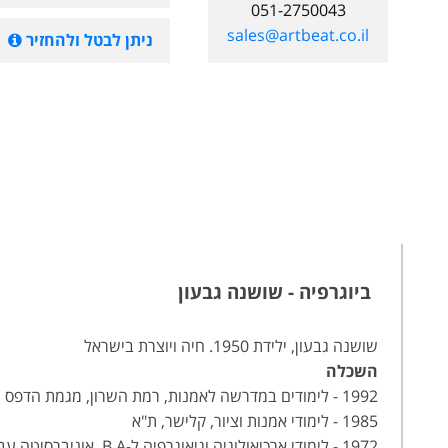
051-2750043
sales@artbeat.co.il
ניתן לבטל ולהחזיר
ביוגרפיה - שושנה גבעון
שושנה גבעון, ילידת 1950. חיה ויוצרת בישראל
השכלה
1992 - לימודים במדרשה לאמנות, רמת השרון, מגמת הדפס וצילום
1985 - לימודי אמנות וציור, קלישר, ת"א
1972 - לימודי ארכיאולוגיה וגיאוגרפיה ל-B.A אוניברסיטה עברית י-ם