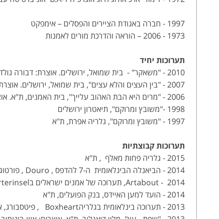
1997 - חברה באגודת הציירים והפסלים – אימפקט
1973 - 2006 – הוראה והדרכת מורים לאמנות
תערוכות יחיד
2010 - "משאקר" - בית שמואל, ירושלים. אוצרת: דבורה גולדברגר
2007 - "בין העצים והלא עצים", בית שמואל, ירושלים. אוצרת: דבורה גולדברגר
2006 - "מרים היא הבת האהוב עלייך", בית האמנים, ת"א. אוצר: אריה ברקוביץ
1998 -"משובץ ומרוקם", תיאטרון ירושלים
1997 - "משובץ ומרוקם", גלריה אפרת, ת"א
תערוכות קבוצתיות
2015 - גלריה פחות מאלף , ת"א
2014 - הביאנלה הבינלאומית ה-7 להדפס , Douro , פורטוגל. אוצר: נאנו קאנל
2014 - Artabout, תערוכה של אמנים ישראלים בParterinsel- , מינכן, גרמניה. אוצרת: לי-מור כהן
2014 - הועד למען האיידס, בנק הפועלים, ת"א
2013 - תערוכה בינלאומית בגלריהBoxheart , פיטסבורג, ארה"ב