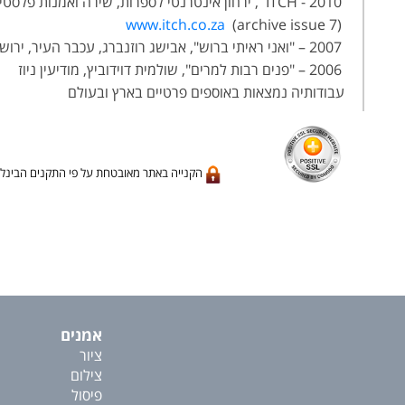
2010 - ITCH , ירחון אינטרנטי לספרות, שירה ואמנות פלסטית, דרום אפריקה,
www.itch.co.za
(archive issue 7)
2007 – "ואני ראיתי ברוש", אבישג רוזנברג, עכבר העיר, ירושלים
2006 – "פנים רבות למרים", שולמית דוידוביץ, מודיעין ניוז
עבודותיה נמצאות באוספים פרטיים בארץ ובעולם
הקנייה באתר מאובטחת על פי התקנים הבינלא
אמנים
ציור
צילום
פיסול