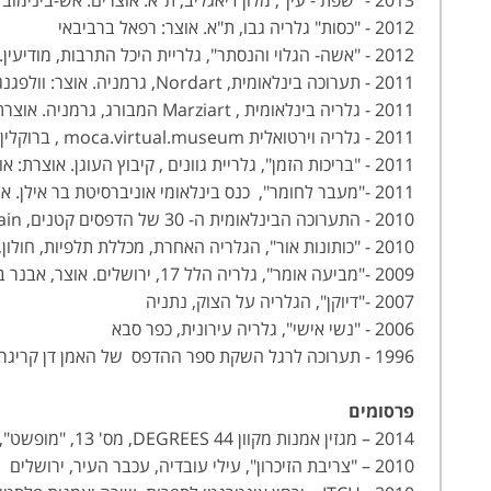
2013 - "שפת - עין", מלון דיאגליב, ת"א. אוצרים: אש-בינימוב
2012 - "כסות" גלריה גבו, ת"א. אוצר: רפאל ברביבאי
2012 - "אשה- הגלוי והנסתר", גלריית היכל התרבות, מודיעין. אוצר: גבי יאיר
2011 - תערוכה בינלאומית, Nordart, גרמניה. אוצר: וולפגנג גראמן
2011 - גלריה בינלאומית , Marziart המבורג, גרמניה. אוצרת: מריון צימרמן
2011 - גלריה וירטואלית moca.virtual.museum , ברוקלין, ניו-יורק
2011 - "בריכות הזמן", גלריית גוונים , קיבוץ העוגן. אוצרת: אורה קרול
2011 -"מעבר לחומר", כנס בינלאומי אוניברסיטת בר אילן. אוצרת: עמילי גלבמן
2010 - התערוכה הבינלאומית ה- 30 של הדפסים קטנים, Cadeqes , Spain
2010 - "כותונות אור", הגלריה האחרת, מכללת תלפיות, חולון, אוצר אבנר בר- חמא
2009 -"מביעה אומר", גלריה הלל 17, ירושלים. אוצר, אבנר בר - חמא
2007 -"דיוקן", הגלריה על הצוק, נתניה
2006 - "נשי אישי", גלריה עירונית, כפר סבא
1996 - תערוכה לרגל השקת ספר ההדפס של האמן דן קריגר, סדנת ההדפס, מכללת בית ברל
פרסומים
2014 – מגזין אמנות מקוון 44 DEGREES, מס' 13, "מופשט", עורכת ומפיקה: תמי מייק לאופר
2010 – "צריבת הזיכרון", עילי עובדיה, עכבר העיר, ירושלים