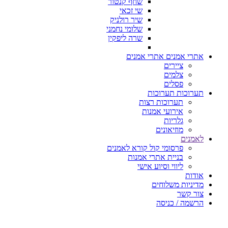
שחף קנטור
שי זכאי
שיר רולניק
שלומי נחמני
שרה ליפקין
אתרי אמנים
אתרי אמנים
ציירים
צלמים
פסלים
תערוכות
תערוכות
תערוכות רצות
אירועי אמנות
גלריות
מוזיאונים
לאמנים
פרסומי קול קורא לאמנים
בניית אתרי אמנות
ליווי וסיוע אישי
אודות
מדיניות משלוחים
צור קשר
הרשמה / כניסה