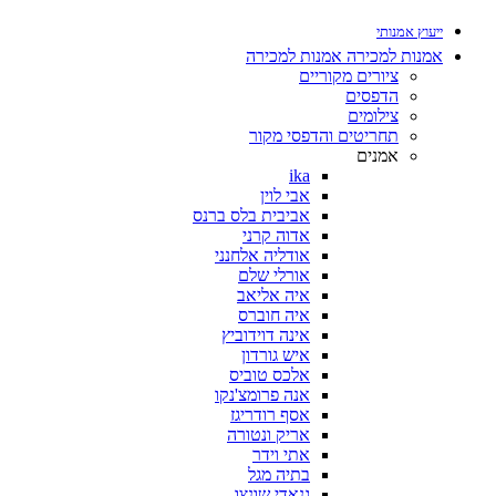
ייעוץ אמנותי
אמנות למכירה
אמנות למכירה
ציורים מקוריים
הדפסים
צילומים
תחריטים והדפסי מקור
אמנים
ika
אבי לוין
אביבית בלס ברנס
אדוה קרני
אודליה אלחנני
אורלי שלם
איה אליאב
איה חוברס
אינה דוידוביץ
איש גורדון
אלכס טוביס
אנה פרומצ'נקו
אסף רודריגז
אריק ונטורה
אתי וידר
בתיה מגל
גנאדי שונצו