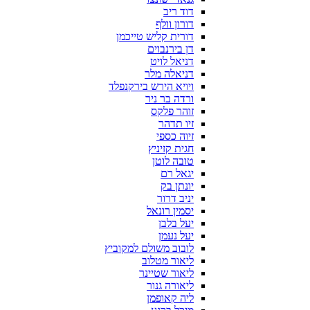
דוד ריב
דורון וולף
דורית קליש טייכמן
דן בירנבוים
דניאל לויט
דניאלה מלר
ויויא הירש בירקנפלד
ורדה בר ניר
זוהר פלקס
זיו תדהר
זיוה כספי
חגית קזיניץ
טובה לוטן
יגאל רם
יונתן בק
יניב דרור
יסמין רונאל
יעל בלבן
יעל נעמן
לובוב משולם למקוביץ
ליאור מטלוב
ליאור שטיינר
ליאורה גנור
ליה קאופמן