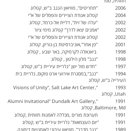
חזותית, ספר
2006 "תחריטים", מוזיאון הנגב ב"ש, קטלוג
2004 קטלוג אגודת הציירים והפסלים של א"י
2002 "עלה של זית", דליית אל-כרמל, קטלוג
2002 "אמנים יצאו לדרך" קטלוג מימי ציור
2002 קטלוג אגודת הציירים והפסלים של א"י
2001 "פן אחר",אוניברסיטת בן-גוריון, קטלוג
1998 ביאנאלה לקרמיקה, באר שבע , קטלוג
1998 "נגב" מלון הילטון , קטלוג
1997 "חדש מול ישן "גלריית עיריית ב"ש, קטלוג
1994 "נגב",במסגרת אירועי ארט פוקוס, גלריית בית
העירייה ב"ש, קטלוג
1993 "Visions of Unity", Salt Lake Art Center,
Utah, קטלוג
1991 "Alumni Invitational" Dundalk Art Gallery,
Baltimore, Md, קטלוג
1991 תערוכת מורים ,מכללה לאמנות חזותית ,קטלוג
1991 "יום העצמאות" גלריית עיריית ב"ש ,קטלוג
1989 "נגב,מדבר", מוזיאון עירוני לאומנויות דימונה,