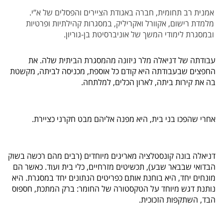
אמנית רב תחומית, חברה באגודת הציירים והפסלים של א”י.
מלמדת רישום, אקוורל ואקריליק, במסגרות קהילתיות ופרטיות
ובמסגרת לימודי המשך של אוניברסיטת בן-גוריון.
עבודתה של דניאלה מלר ניזונה מהמסגרת הביתית שלה. את 
החפצים שבעבודתה היא קודם כל אוספת, מכניסה לביתה, מקשטת 
בה את קירות ביתה, לארון הכלים, למלתחה.
אחרי שהפכו בני בית, היא מפנה אליהם מבט חקרני כציירת.
דניאלה בונה קונסטלציה מאריגים מיוחדים (רבים מהם רכשה בשוק 
הבדואי שבבאר שבע), תכשיטים מזרחיים, כלי בית ועוד. כאשר הם 
מונחים יחד, היא בוחנת אותם כפריטים הנתונים יחד במסגרת. היא 
נותנת דגש מיוחד על הטקסטורה של החומר: ברק המתכת, חספוס 
הבד, השתקפות הזכוכית.