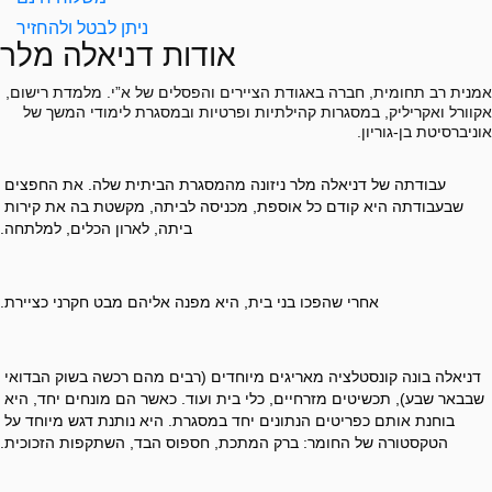
ניתן לבטל ולהחזיר
אודות דניאלה מלר
אמנית רב תחומית, חברה באגודת הציירים והפסלים של א”י. מלמדת רישום,
אקוורל ואקריליק, במסגרות קהילתיות ופרטיות ובמסגרת לימודי המשך של
אוניברסיטת בן-גוריון.
עבודתה של דניאלה מלר ניזונה מהמסגרת הביתית שלה. את החפצים 
שבעבודתה היא קודם כל אוספת, מכניסה לביתה, מקשטת בה את קירות 
ביתה, לארון הכלים, למלתחה.
אחרי שהפכו בני בית, היא מפנה אליהם מבט חקרני כציירת.
דניאלה בונה קונסטלציה מאריגים מיוחדים (רבים מהם רכשה בשוק הבדואי 
שבבאר שבע), תכשיטים מזרחיים, כלי בית ועוד. כאשר הם מונחים יחד, היא 
בוחנת אותם כפריטים הנתונים יחד במסגרת. היא נותנת דגש מיוחד על 
הטקסטורה של החומר: ברק המתכת, חספוס הבד, השתקפות הזכוכית.