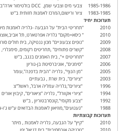
1985-1986 צבעי מים וצבעי שמן, DCC בולטימור ארה"ב
1983-1985 ציור ורישום,המרכז לאמנות חזותית ב"ש
תערוכות יחיד
2010 "תחריטי הבית" על הגבעה -גלריה לאמנות מיתר,אוצר:חיים מאור
2010 " כיסא=מקום" גלריה אפרטארט, תל אביב,אוצרת: רותם ריטוב
2009 "נופים צבעוניים" מכון גנטיקה, בית חולים סורוקה
2008 "קשרים פתוחים" ,תחריטים רקומים, סימגלרי, מושב מגדים
2007 "תחריטים +", בית האמנים בנגב, ב"ש
2006 "סימנים", אוניברסיטת בן-גוריון
2005 "מן הנוף", גלריה "הבית בדפנה",עומר
2003 "ציורים", בית שרת , גבעתיים
1996 "ציורים",גלריה עמליה ארבל, ראשל"צ
1994 "ציורי אקוורל", גלריה "ציאורים", קיבוץ אורים
1992 "צבע מקומי",קונסרבטוריון , ב"ש
1988 "געגועים",מוזיאון לאומנות הבדואים ע"ש ג'ו-אלון , קיבוץ להב
תערוכות קבוצתיות
2010 "קיץ" על הגבעה, גלריה לאמנות , מיתר
2010 "טכניקה אובססיבית" בית דניאל יפו