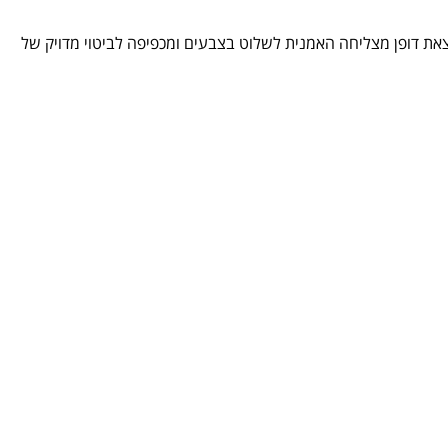
את החקירות הטקסטוריאליות מבצעת האמנית דווקא בצבעי מים, חומר קשה במיוחד לשליטה, בעל אופי ומרקם מובהקים. במיומנות יוצאת דופן מצליחה האמנית לשלוט בצבעים ומכפיפה לביטוי מדויק של 