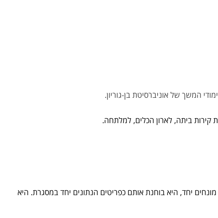
ודי המשך של אוניברסיטת בן-גוריון.
קירות ביתה, לארון הכלים, למלתחה.
דניאלה בונה קונסטלציה מאריגים מיוחדים (רבים מהם רכשה בשוק הבדואי שבבאר שבע), תכשיטים מזרחיים, כלי בית ועוד. כאשר הם מונחים יחד, היא בוחנת אותם כפריטים הנתונים יחד במסגרת. היא 