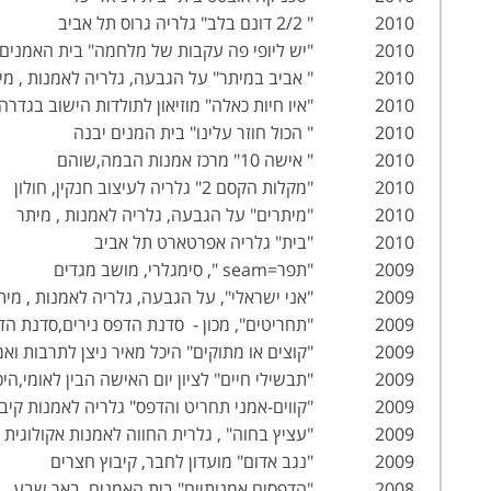
2010 " 2/2 דונם בלב" גלריה גרוס תל אביב
2010 "יש ליופי פה עקבות של מלחמה" בית האמנים , חיפה
2010 " אביב במיתר" על הגבעה, גלריה לאמנות , מיתר
2010 "איו חיות כאלה" מוזיאון לתולדות הישוב בגדרה
2010 " הכול חוזר עלינו" בית המנים יבנה
2010 " אישה 10" מרכז אמנות הבמה,שוהם
2010 "מקלות הקסם 2" גלריה לעיצוב חנקין, חולון
2010 "מיתרים" על הגבעה, גלריה לאמנות , מיתר
2010 "בית" גלריה אפרטארט תל אביב
2009 "תפר=seam ", סימגלרי, מושב מגדים
2009 "אני ישראלי", על הגבעה, גלריה לאמנות , מיתר
2009 "תחריטים", מכון - סדנת הדפס נירים,סדנת הדפס ירושלים, קיבוץ נירים
2009 "קוצים או מתוקים" היכל מאיר ניצן לתרבות ואמנות, ראשון לציון
2009 "תבשילי חיים" לציון יום האישה הבין לאומי,היכל התרבות,כפר סבא
2009 "קווים-אמני תחריט והדפס" גלריה לאמנות קיבוץ גן שמואל
2009 "עציץ בחוה" , גלרית החווה לאמנות אקולוגית בינתחומית, חולון
2009 "נגב אדום" מועדון לחבר, קיבוץ חצרים
2008 "הדפסים אמנותיים" בית האמנים, באר שבע