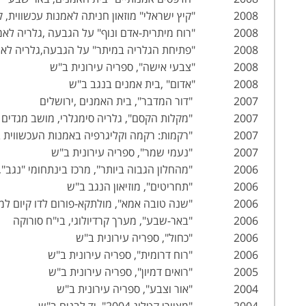
2008 "קיץ ישראלי" מוזאון חניתה לאמנות עכשווית, קיבוץ חניתה
2008 "רוח מיתרית-אדם ונוף" על הגבעה ,גלריה לאמנות מיתר
2008 "פתיחת הגלריה במיתר" על הגבעה,גלריה לאמנות,מיתר
2008 "צבעי אישה", ספריה עירונית ב"ש
2008 "אדום" ,בית אמנים בנגב ב"ש
2007 "דור המדבר", בית האמנים ,ירושלים
2007 "מקלות הקסם", גלריה סימגלרי, מושב מגדים
2007 "רקמות: רקמה וקליגרפיה באמנות העכשווית בישראל", אונ' בן-גוריון
2007 "נעמי שמר", ספריה עירונית ב"ש
2006 "מהחלון הגבוה ביותר", מרכז בינתחומי "נגב", שדה בוקר
2006 "תחריטים", מוזיאון הנגב ב"ש
2006 "שנה טובה אמא", מולתקא-פורום לדו קיום למען שוויון , ב"ש
2006 "באר-שבע", מערך קרדיולוגי, בי"ח סורוקה
2006 "כחול", ספריה עירונית ב"ש
2006 "רוח דרומית", ספריה עירונית ב"ש
2005 "רואים דמיון", ספריה עירונית ב"ש
2004 "אור וצבע", ספריה עירונית ב"ש
2004 "מציורי קטלוג 2004", יד לבנים ב"ש