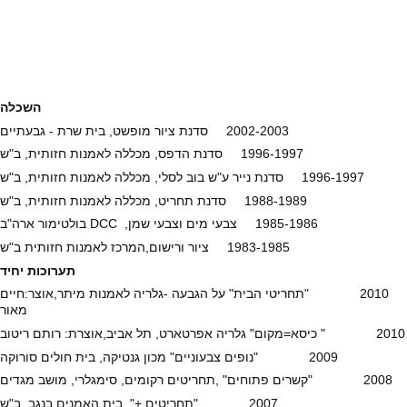
השכלה
2002-2003 סדנת ציור מופשט, בית שרת - גבעתיים
1996-1997 סדנת הדפס, מכללה לאמנות חזותית, ב"ש
1996-1997 סדנת נייר ע"ש בוב לסלי, מכללה לאמנות חזותית, ב"ש
1988-1989 סדנת תחריט, מכללה לאמנות חזותית, ב"ש
1985-1986 צבעי מים וצבעי שמן, DCC בולטימור ארה"ב
1983-1985 ציור ורישום,המרכז לאמנות חזותית ב"ש
תערוכות יחיד
2010 "תחריטי הבית" על הגבעה -גלריה לאמנות מיתר,אוצר:חיים
מאור
2010 " כיסא=מקום" גלריה אפרטארט, תל אביב,אוצרת: רותם ריטוב
2009 "נופים צבעוניים" מכון גנטיקה, בית חולים סורוקה
2008 "קשרים פתוחים" ,תחריטים רקומים, סימגלרי, מושב מגדים
2007 "תחריטים +", בית האמנים בנגב, ב"ש