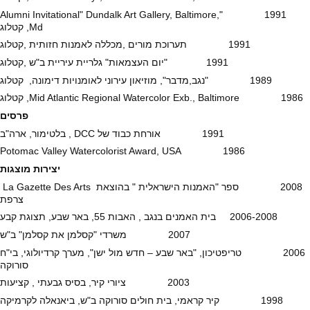
1991 "Alumni Invitational" Dundalk Art Gallery, Baltimore,
Md, קטלוג
1991 תערוכת מורים ,מכללה לאמנות חזותית ,קטלוג
1991 "יום העצמאות" גלריית עיריית ב"ש ,קטלוג
1989 "נגב,מדבר", מוזיאון עירוני לאומנויות דימונה, קטלוג
1986 Mid Atlantic Regional Watercolor Exb., Baltimore, קטלוג
פרסים
1991 אורחת כבוד של DCC , בלטימור, ארה"ב
1986 Potomac Valley Watercolorist Award, USA
יצירות מוצגות
2008 ספר "האמנות הישראלית " בהוצאת La Gazette Des Arts
צרפת
2006-2008 בית האמנים בנגב , האבות 55, באר שבע, תצוגת קבע
2007 משרדי "קסלמן את קסלמן" ב"ש
2006 טריפטיכון, "באר שבע – חדש מול ישן", מערך קרדיולוגי, בי"ח
סורוקה
2003 ציורי קיר, בסיס גבעתי , קציעות
1998 קיר קראמי, בית חולים סורוקה ב"ש, ביאנאלה לקרמיקה