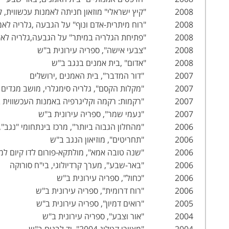
2008 "קיץ ישראלי" מוזאון חניתה לאמנות עכשווית, קיבוץ חניתה
2008 "רוח מיתרית-אדם ונוף" על הגבעה ,גלריה לאמנות מיתר
2008 "פתיחת הגלריה במיתר" על הגבעה,גלריה לאמנות,מיתר
2008 "צבעי אישה", ספריה עירונית ב"ש
2008 "אדום" ,בית אמנים בנגב ב"ש
2007 "דור המדבר", בית האמנים ,ירושלים
2007 "מקלות הקסם", גלריה סימגלרי, מושב מגדים
2007 "רקמות: רקמה וקליגרפיה באמנות העכשווית בישראל", אונ' בן-גוריון
2007 "נעמי שמר", ספריה עירונית ב"ש
2006 "מהחלון הגבוה ביותר", מרכז בינתחומי "נגב", שדה בוקר
2006 "תחריטים", מוזיאון הנגב ב"ש
2006 "שנה טובה אמא", מולתקא-פורום לדו קיום למען שוויון , ב"ש
2006 "באר-שבע", מערך קרדיולוגי, בי"ח סורוקה
2006 "כחול", ספריה עירונית ב"ש
2006 "רוח דרומית", ספריה עירונית ב"ש
2005 "רואים דמיון", ספריה עירונית ב"ש
2004 "אור וצבע", ספריה עירונית ב"ש
2004 "מציורי קטלוג 2004", יד לבנים ב"ש