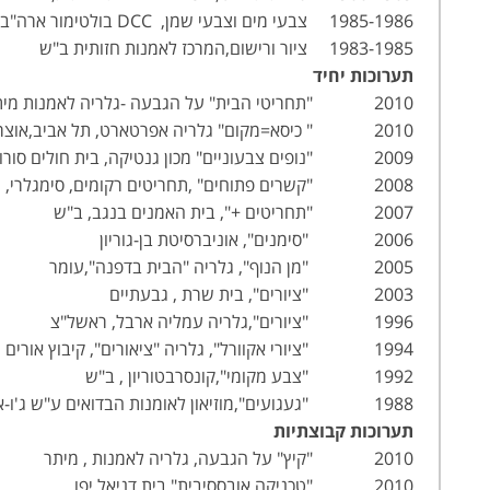
1985-1986 צבעי מים וצבעי שמן, DCC בולטימור ארה"ב
1983-1985 ציור ורישום,המרכז לאמנות חזותית ב"ש
תערוכות יחיד
2010 "תחריטי הבית" על הגבעה -גלריה לאמנות מיתר,אוצר:חיים מאור
2010 " כיסא=מקום" גלריה אפרטארט, תל אביב,אוצרת: רותם ריטוב
2009 "נופים צבעוניים" מכון גנטיקה, בית חולים סורוקה
2008 "קשרים פתוחים" ,תחריטים רקומים, סימגלרי, מושב מגדים
2007 "תחריטים +", בית האמנים בנגב, ב"ש
2006 "סימנים", אוניברסיטת בן-גוריון
2005 "מן הנוף", גלריה "הבית בדפנה",עומר
2003 "ציורים", בית שרת , גבעתיים
1996 "ציורים",גלריה עמליה ארבל, ראשל"צ
1994 "ציורי אקוורל", גלריה "ציאורים", קיבוץ אורים
1992 "צבע מקומי",קונסרבטוריון , ב"ש
1988 "געגועים",מוזיאון לאומנות הבדואים ע"ש ג'ו-אלון , קיבוץ להב
תערוכות קבוצתיות
2010 "קיץ" על הגבעה, גלריה לאמנות , מיתר
2010 "טכניקה אובססיבית" בית דניאל יפו