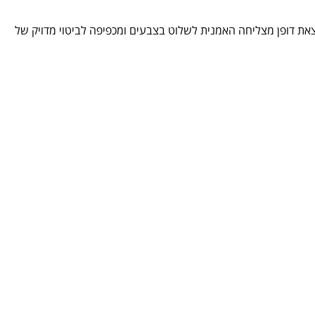
את החקירות הטקסטוריאליות מבצעת האמנית דווקא בצבעי מים, חומר קשה במיוחד לשליטה, בעל אופי ומרקם מובהקים. במיומנות יוצאת דופן מצליחה האמנית לשלוט בצבעים ומכפיפה לביטוי מדויק של 