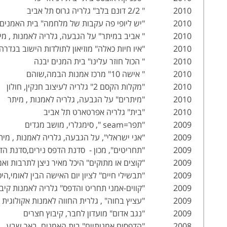
2010 " 2/2 דונם בלב" גלריה גרוס תל אביב
2010 "יש ליופי פה עקבות של מלחמה" בית האמנים , חיפה
2010 " אביב במיתר" על הגבעה, גלריה לאמנות , מיתר
2010 "איו חיות כאלה" מוזיאון לתולדות הישוב בגדרה
2010 " הכול חוזר עלינו" בית המנים יבנה
2010 " אישה 10" מרכז אמנות הבמה,שוהם
2010 "מקלות הקסם 2" גלריה לעיצוב חנקין, חולון
2010 "מיתרים" על הגבעה, גלריה לאמנות , מיתר
2010 "בית" גלריה אפרטארט תל אביב
2009 "תפר=seam ", סימגלרי, מושב מגדים
2009 "אני ישראלי", על הגבעה, גלריה לאמנות , מיתר
2009 "תחריטים", מכון - סדנת הדפס נירים,סדנת הדפס ירושלים, קיבוץ נירים
2009 "קוצים או מתוקים" היכל מאיר ניצן לתרבות ואמנות, ראשון לציון
2009 "תבשילי חיים" לציון יום האישה הבין לאומי,היכל התרבות,כפר סבא
2009 "קווים-אמני תחריט והדפס" גלריה לאמנות קיבוץ גן שמואל
2009 "עציץ בחוה" , גלרית החווה לאמנות אקולוגית בינתחומית, חולון
2009 "נגב אדום" מועדון לחבר, קיבוץ חצרים
2008 "הדפסים אמנותיים" בית האמנים, באר שבע