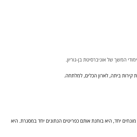
ודי המשך של אוניברסיטת בן-גוריון.
קירות ביתה, לארון הכלים, למלתחה.
דניאלה בונה קונסטלציה מאריגים מיוחדים (רבים מהם רכשה בשוק הבדואי שבבאר שבע), תכשיטים מזרחיים, כלי בית ועוד. כאשר הם מונחים יחד, היא בוחנת אותם כפריטים הנתונים יחד במסגרת. היא 