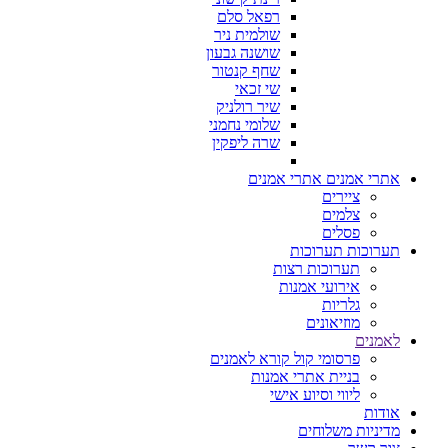
רפאל סלם
שולמית ניר
שושנה גבעון
שחף קנטור
שי זכאי
שיר רולניק
שלומי נחמני
שרה ליפקין
אתרי אמנים
אתרי אמנים
ציירים
צלמים
פסלים
תערוכות
תערוכות
תערוכות רצות
אירועי אמנות
גלריות
מוזיאונים
לאמנים
פרסומי קול קורא לאמנים
בניית אתרי אמנות
ליווי וסיוע אישי
אודות
מדיניות משלוחים