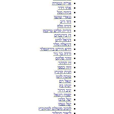
אריק ונטורה
אתי וידר
בתיה מגל
גנאדי שונצו
דוד ריב
דורון וולף
דורית קליש טייכמן
דן בירנבוים
דניאל לויט
דניאלה מלר
ויויא הירש בירקנפלד
ורדה בר ניר
זוהר פלקס
זיו תדהר
זיוה כספי
חגית קזיניץ
טובה לוטן
יגאל רם
יונתן בק
יניב דרור
יסמין רונאל
יעל בלבן
יעל נעמן
לובוב משולם למקוביץ
ליאור מטלוב