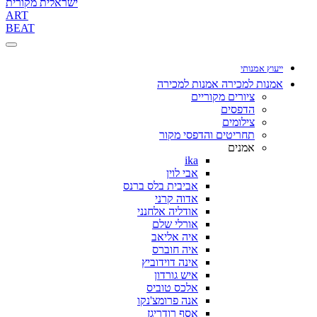
ישראלית מקורית
ART
BEAT
ייעוץ אמנותי
אמנות למכירה
אמנות למכירה
ציורים מקוריים
הדפסים
צילומים
תחריטים והדפסי מקור
אמנים
ika
אבי לוין
אביבית בלס ברנס
אדוה קרני
אודליה אלחנני
אורלי שלם
איה אליאב
איה חוברס
אינה דוידוביץ
איש גורדון
אלכס טוביס
אנה פרומצ'נקו
אסף רודריגז