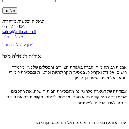
שאלות ובקשות מיוחדות
051-2750043
sales@artbeat.co.il
משלוח חינם
ניתן לבטל ולהחזיר
אודות דניאלה מלר
אמנית רב תחומית, חברה באגודת הציירים והפסלים של א”י. מלמדת
רישום, אקוורל ואקריליק, במסגרות קהילתיות ופרטיות ובמסגרת לימודי
המשך של אוניברסיטת בן-גוריון.
עבודתה של דניאלה מלר ניזונה מהמסגרת הביתית שלה. את החפצים 
שבעבודתה היא קודם כל אוספת, מכניסה לביתה, מקשטת בה את קירות 
ביתה, לארון הכלים, למלתחה.
אחרי שהפכו בני בית, היא מפנה אליהם מבט חקרני כציירת.