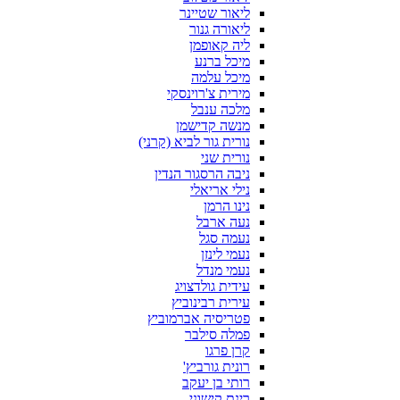
ליאור שטיינר
ליאורה גנור
ליה קאופמן
מיכל ברנע
מיכל עלמה
מירית צ'רוינסקי
מלכה ענבל
מנשה קדישמן
נורית גור לביא (קרני)
נורית שני
ניבה הרסגור הנדין
נילי אריאלי
נינו הרמן
נעה ארבל
נעמה סגל
נעמי לינזן
נעמי מנדל
עידית גולדצויג
עירית רבינוביץ
פטריסיה אברמוביץ
פמלה סילבר
קרן פרגו
רונית גורביץ'
רותי בן יעקב
רינת קישוני