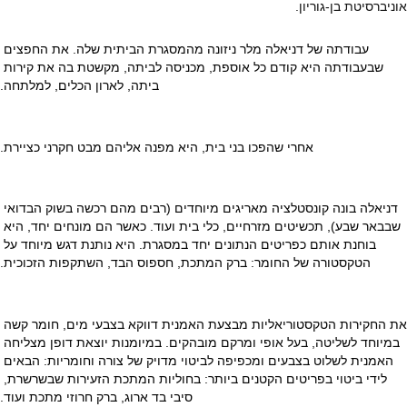
אוניברסיטת בן-גוריון.
עבודתה של דניאלה מלר ניזונה מהמסגרת הביתית שלה. את החפצים 
שבעבודתה היא קודם כל אוספת, מכניסה לביתה, מקשטת בה את קירות 
ביתה, לארון הכלים, למלתחה.
אחרי שהפכו בני בית, היא מפנה אליהם מבט חקרני כציירת.
דניאלה בונה קונסטלציה מאריגים מיוחדים (רבים מהם רכשה בשוק הבדואי 
שבבאר שבע), תכשיטים מזרחיים, כלי בית ועוד. כאשר הם מונחים יחד, היא 
בוחנת אותם כפריטים הנתונים יחד במסגרת. היא נותנת דגש מיוחד על 
הטקסטורה של החומר: ברק המתכת, חספוס הבד, השתקפות הזכוכית.
את החקירות הטקסטוריאליות מבצעת האמנית דווקא בצבעי מים, חומר קשה 
במיוחד לשליטה, בעל אופי ומרקם מובהקים. במיומנות יוצאת דופן מצליחה 
האמנית לשלוט בצבעים ומכפיפה לביטוי מדויק של צורה וחומריות: הבאים 
לידי ביטוי בפריטים הקטנים ביותר: בחוליות המתכת הזעירות שבשרשרת, 
סיבי בד ארוג, ברק חרוזי מתכת ועוד.