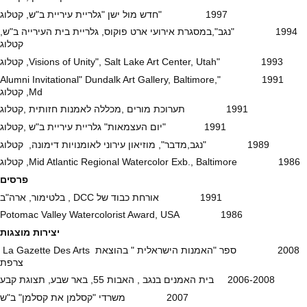
1997 "חדש מול ישן "גלריית עיריית ב"ש, קטלוג
1994 "נגב",במסגרת אירועי ארט פוקוס, גלריית בית העירייה ב"ש,
קטלוג
1993 "Visions of Unity", Salt Lake Art Center, Utah, קטלוג
1991 "Alumni Invitational" Dundalk Art Gallery, Baltimore,
Md, קטלוג
1991 תערוכת מורים ,מכללה לאמנות חזותית ,קטלוג
1991 "יום העצמאות" גלריית עיריית ב"ש ,קטלוג
1989 "נגב,מדבר", מוזיאון עירוני לאומנויות דימונה, קטלוג
1986 Mid Atlantic Regional Watercolor Exb., Baltimore, קטלוג
פרסים
1991 אורחת כבוד של DCC , בלטימור, ארה"ב
1986 Potomac Valley Watercolorist Award, USA
יצירות מוצגות
2008 ספר "האמנות הישראלית " בהוצאת La Gazette Des Arts
צרפת
2006-2008 בית האמנים בנגב , האבות 55, באר שבע, תצוגת קבע
2007 משרדי "קסלמן את קסלמן" ב"ש