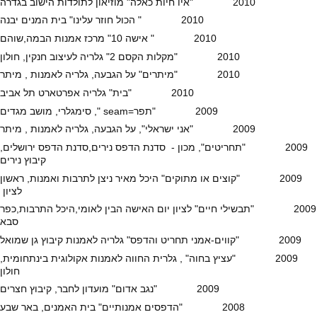
2010 "איו חיות כאלה" מוזיאון לתולדות הישוב בגדרה
2010 " הכול חוזר עלינו" בית המנים יבנה
2010 " אישה 10" מרכז אמנות הבמה,שוהם
2010 "מקלות הקסם 2" גלריה לעיצוב חנקין, חולון
2010 "מיתרים" על הגבעה, גלריה לאמנות , מיתר
2010 "בית" גלריה אפרטארט תל אביב
2009 "תפר=seam ", סימגלרי, מושב מגדים
2009 "אני ישראלי", על הגבעה, גלריה לאמנות , מיתר
2009 "תחריטים", מכון - סדנת הדפס נירים,סדנת הדפס ירושלים,
קיבוץ נירים
2009 "קוצים או מתוקים" היכל מאיר ניצן לתרבות ואמנות, ראשון
לציון
2009 "תבשילי חיים" לציון יום האישה הבין לאומי,היכל התרבות,כפר
סבא
2009 "קווים-אמני תחריט והדפס" גלריה לאמנות קיבוץ גן שמואל
2009 "עציץ בחוה" , גלרית החווה לאמנות אקולוגית בינתחומית,
חולון
2009 "נגב אדום" מועדון לחבר, קיבוץ חצרים
2008 "הדפסים אמנותיים" בית האמנים, באר שבע