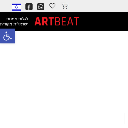
ART
BEAT
לגלות אמנות
ישראלית מקורית
פתח
ס
ל
ק
נ
י
ו
ת