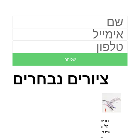
שליחה
ציורים נבחרים
דורית
קליש
טייכמן
–