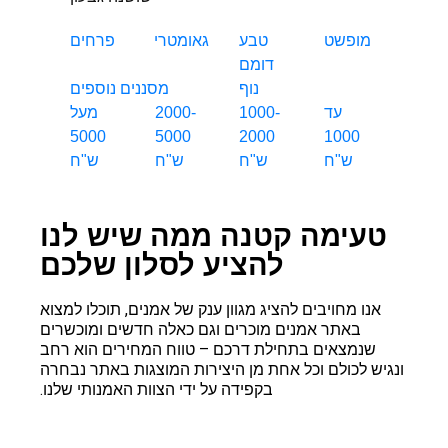
מופשט
טבע
גאומטרי
פרחים
דומם
נוף
מסננים נוספים
עד
1000-
2000-
מעל
5000
5000
2000
1000
ש"ח
ש"ח
ש"ח
ש"ח
טעימה קטנה ממה שיש לנו
להציע לסלון שלכם
אנו מחויבים להציג מגוון ענק של אמנים, תוכלו למצוא
באתר אמנים מוכרים וגם כאלה חדשים ומוכשרים
שנמצאים בתחילת דרכם – טווח המחירים הוא רחב
ניבה הרסגור
ונגיש לכולם וכל אחת מן היצירות המוצגות באתר נבחרה
בקפידה על ידי הצוות האמנותי שלנו.
זוהר פלקס
אריק ונטורה
אורלי שלם
שושנה גבעון
שרה ליפקין
ליאור שטיינר
דניאלה מלר
דן בירנבוים