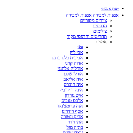
ייעוץ אמנותי
אמנות למכירה
אמנות למכירה
ציורים מקוריים
הדפסים
צילומים
תחריטים והדפסי מקור
אמנים
ika
אבי לוין
אביבית בלס ברנס
אדוה קרני
אודליה אלחנני
אורלי שלם
איה אליאב
איה חוברס
אינה דוידוביץ
איש גורדון
אלכס טוביס
אנה פרומצ'נקו
אסף רודריגז
אריק ונטורה
אתי וידר
בתיה מגל
גנאדי שונצו