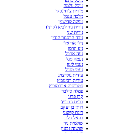
מיכל ברנע
מיכל עלמה
מירית צ'רוינסקי
מלכה ענבל
מנשה קדישמן
נורית גור לביא (קרני)
נורית שני
ניבה הרסגור הנדין
נילי אריאלי
נינו הרמן
נעה ארבל
נעמה סגל
נעמי לינזן
נעמי מנדל
עידית גולדצויג
עירית רבינוביץ
פטריסיה אברמוביץ
פמלה סילבר
קרן פרגו
רונית גורביץ'
רותי בן יעקב
רינת קישוני
רפאל סלם
שולמית ניר
שושנה גבעון