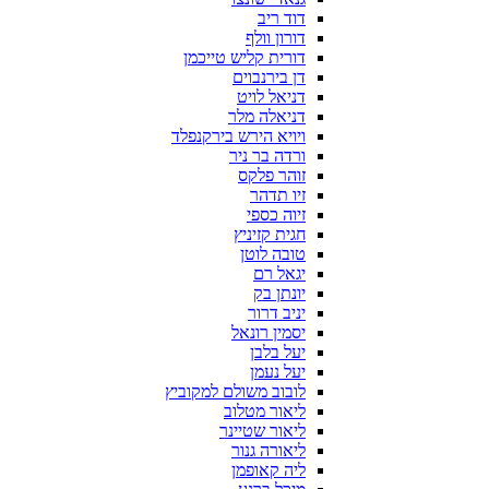
דוד ריב
דורון וולף
דורית קליש טייכמן
דן בירנבוים
דניאל לויט
דניאלה מלר
ויויא הירש בירקנפלד
ורדה בר ניר
זוהר פלקס
זיו תדהר
זיוה כספי
חגית קזיניץ
טובה לוטן
יגאל רם
יונתן בק
יניב דרור
יסמין רונאל
יעל בלבן
יעל נעמן
לובוב משולם למקוביץ
ליאור מטלוב
ליאור שטיינר
ליאורה גנור
ליה קאופמן