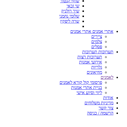
שחף קנטור
שי זכאי
שיר רולניק
שלומי נחמני
שרה ליפקין
אתרי אמנים
אתרי אמנים
ציירים
צלמים
פסלים
תערוכות
תערוכות
תערוכות רצות
אירועי אמנות
גלריות
מוזיאונים
לאמנים
פרסומי קול קורא לאמנים
בניית אתרי אמנות
ליווי וסיוע אישי
אודות
מדיניות משלוחים
צור קשר
הרשמה / כניסה