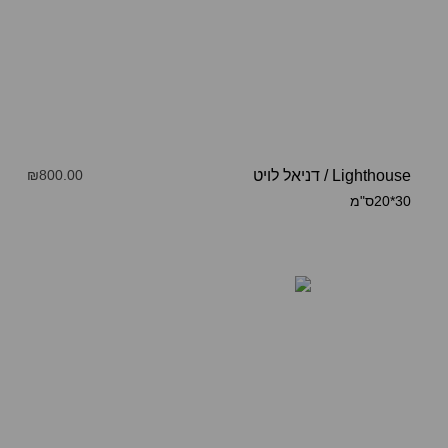
Lighthouse
/
דניאל לויט
₪800.00
30*20ס"מ