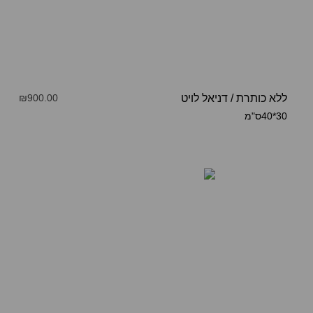
ללא כותרת
/
דניאל לויט
₪900.00
30*40ס"מ