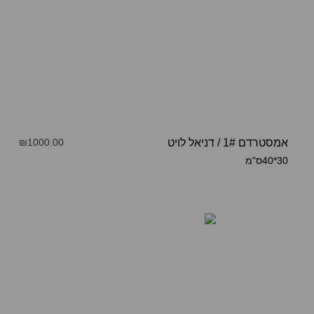
אמסטרדם 1#
/
דניאל לויט
₪1000.00
30*40ס"מ