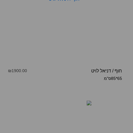
חוף
/
דניאל לויט
₪1900.00
65*85ס"מ