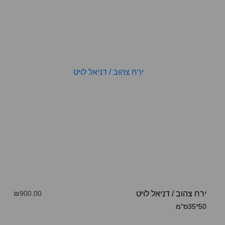
ירח צהוב
/
דניאל לויט
₪900.00
50*35ס"מ