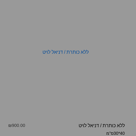
ללא כותרת
/
דניאל לויט
₪900.00
40*30ס"מ