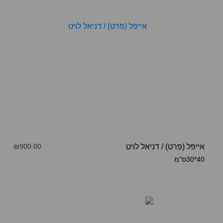
אייפל (פרט)
/
דניאל לויט
₪900.00
40*30ס"מ