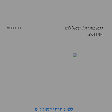
ללא כותרת
/
דניאל לויט
₪800.00
54*38ס"מ