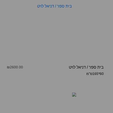
בית ספר
/
דניאל לויט
₪2600.00
60*165ס"מ