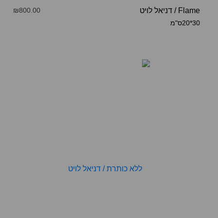
Flame
/
דניאל לויט
₪800.00
30*20ס"מ