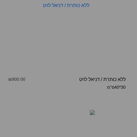
ללא כותרת
/
דניאל לויט
₪900.00
30*40ס"מ