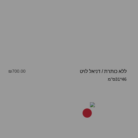
ללא כותרת
/
דניאל לויט
₪700.00
46*31ס"מ