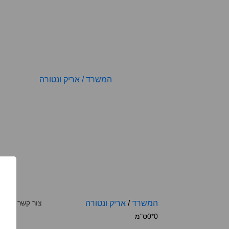
המשרד
/
אריק ונטורה
צור קשר למחי
0*0ס"מ