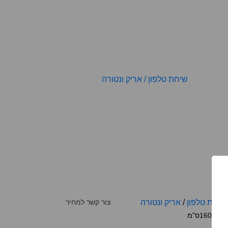
שיחת טלפון
/
אריק ונטורה
צור קשר למחיר
110*160ס"מ