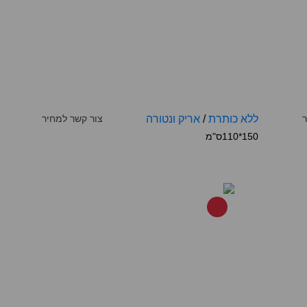
ר
ללא כותרת
/
אריק ונטורה
צור קשר למחיר
150*110ס"מ