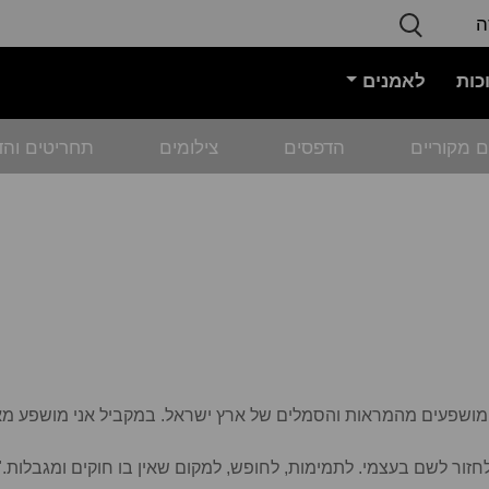
ה
כות
לאמנים
ם מקוריים
הדפסים
צילומים
תחריטים והד
 המושפעים מהמראות והסמלים של ארץ ישראל. במקביל אני מושפע מא
ולחזור לשם בעצמי. לתמימות, לחופש, למקום שאין בו חוקים ומגבלות."