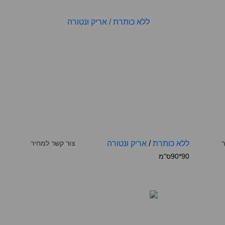
ר
ללא כותרת
/
אריק ונטורה
צור קשר למחיר
90*90ס"מ