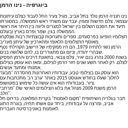
ביוגרפיה - נינו הרמן
נינו חנניה הרמן נולד בתל אביב, מגיל צעיר החל לעבוד כצלם עיתונות
עצמאי, צלם חדשות ומגזין. עבד עם משרד ראש הממשלה, במסגרתו
תיעד את הסכם השלום בין ישראל למצרים וליווה בין היתר את ראשי
הממשלה בגין, שמר ופרס בארץ ובעולם.
תצלומיו הופיעו בפרסומים, ספרים ותערוכות קבוצתיות רבות שנלקחו
מאוסף התצלומים הלאומי ומהארכיון של עיתון מעריב.
הרמן נשוי לתחיה 1979, הם היו ממקימיו של היישוב הקהילתי נטף
שבהרי יהודה, וכיום גם מתגוררים בו, להם שלושה בנים.
בשנת 2000 נהרג בנם יאיר, צלם צבאי, בתאונת דרכים והרמן הפסיק
לצלם. רק לאחר תשע שנים חזר הרמן לצילום, ומאז הוא עוסק בצילום
אמנותי ומתעד אנשים.
הוא עוסק גם בצילומי טבע, עבודותיו האחרונות מהסדרה "מבעד
לחלון" שעלו בחודש אוגוסט 2015 באתר 'ערב רב' מתכתבות עם
ציור, בעבודותיו הוא אינו עושה כל שימוש בפוטושופ.
הרמן משנת 2009 מנהל את בלוג הצילומים האישי שלו "מרחבי
הלב".
חבר בגלריה השיתופית "מקום לאמנות" בקרית המלאכה, בדרום תל
אביב, ומרצה על עבודותיו, ביחד עם אשתו תחיה, בוגרת החוג
לאומנות באוניברסיטה העברית.