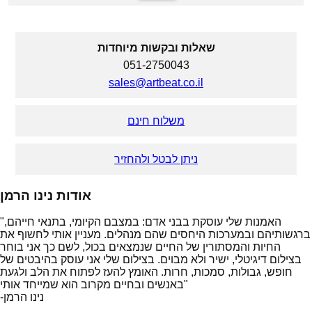
שאלות ובקשות מיוחדות
051-2750043
sales@artbeat.co.il
משלוח חינם
ניתן לבטל ולהחזיר
אודות נינו הרמן
"האמנות שלי עוסקת בבני אדם: במצבם הקיומי, בתנאי חייהם,
ברגשותיהם ובמערכות היחסים שהם מנהלים. מעניין אותי לחשוף את
החיות והמסתורין של החיים שנמצאים בכול, לשם כך אני בוחר
בצילום דיגיטלי, ישיר ולא מבוים. בצילום שלי אני עוסק בהיבטים של
חופש, גבולות, סמכות, חרות. האומץ להעז לפתוח את הלב ולגעת
באנשים ובחיים מקרוב הוא שמייחד אותי"
-נינו הרמן