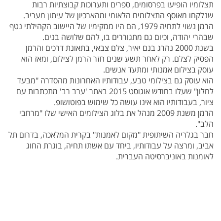
תצלומיו הופיעו בפרסומים, ספרים ותערוכות קבוצתיות רבות
שנלקחו מאוסף התצלומים הלאומי ומהארכיון של עיתון מעריב.
הרמן נשוי לתחיה 1979, הם היו ממקימיו של היישוב הקהילתי נטף
שבהרי יהודה, וכיום גם מתגוררים בו, להם שלושה בנים.
בשנת 2000 נהרג בנם יאיר, צלם צבאי, בתאונת דרכים והרמן
הפסיק לצלם. רק לאחר תשע שנים חזר הרמן לצילום, ומאז הוא
עוסק בצילום אמנותי ומתעד אנשים.
הוא עוסק גם בצילומי טבע, עבודותיו האחרונות מהסדרה "מבעד
לחלון" שעלו בחודש אוגוסט 2015 באתר 'ערב רב' מתכתבות עם
ציור, בעבודותיו הוא אינו עושה כל שימוש בפוטושופ.
הרמן משנת 2009 מנהל את בלוג הצילומים האישי שלו "מרחבי
הלב".
חבר בגלריה השיתופית "מקום לאמנות" בקרית המלאכה, בדרום תל
אביב, ומרצה על עבודותיו, ביחד עם אשתו תחיה, בוגרת החוג
לאומנות באוניברסיטה העברית.