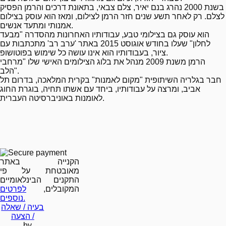
בשנת 2000 נהרג בנם יאיר, צלם צבאי, בתאונת דרכים והרמן הפסיק
לצלם. רק לאחר תשע שנים חזר הרמן לצילום, ומאז הוא עוסק בצילום
אמנותי ומתעד אנשים.
הוא עוסק גם בצילומי טבע, עבודותיו האחרונות מהסדרה "מבעד
לחלון" שעלו בחודש אוגוסט 2015 באתר 'ערב רב' מתכתבות עם
ציור, בעבודותיו הוא אינו עושה כל שימוש בפוטושופ.
הרמן משנת 2009 מנהל את בלוג הצילומים האישי שלו "מרחבי
הלב".
חבר בגלריה השיתופית "מקום לאמנות" בקרית המלאכה, בדרום תל
אביב, ומרצה על עבודותיו, ביחד עם אשתו תחיה, בוגרת החוג
לאומנות באוניברסיטה העברית.
הקנייה באתר
מאובטחת על פי
התקנים הבינלאומיים
המקובלים,
לפרטים
נוספים.
בעיה / שאלה
/ הצעה
by