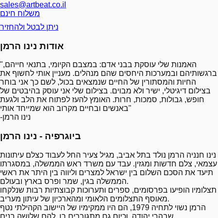
sales@artbeat.co.il
משלוח חינם
ניתן לבטל ולהחזיר
אודות נינו הרמן
"האמנות שלי עוסקת בבני אדם: במצבם הקיומי, בתנאי חייהם,
ברגשותיהם ובמערכות היחסים שהם מנהלים. מעניין אותי לחשוף את
החיות והמסתורין של החיים שנמצאים בכול, לשם כך אני בוחר
בצילום דיגיטלי, ישיר ולא מבוים. בצילום שלי אני עוסק בהיבטים של
חופש, גבולות, סמכות, חרות. האומץ להעז לפתוח את הלב ולגעת
באנשים ובחיים מקרוב הוא שמייחד אותי"
-נינו הרמן
ביוגרפיה - נינו הרמן
נינו חנניה הרמן נולד בתל אביב, מגיל צעיר החל לעבוד כצלם עיתונות
עצמאי, צלם חדשות ומגזין. עבד עם משרד ראש הממשלה, במסגרתו
תיעד את הסכם השלום בין ישראל למצרים וליווה בין היתר את ראשי
הממשלה בגין, שמר ופרס בארץ ובעולם.
תצלומיו הופיעו בפרסומים, ספרים ותערוכות קבוצתיות רבות שנלקחו
מאוסף התצלומים הלאומי ומהארכיון של עיתון מעריב.
הרמן נשוי לתחיה 1979, הם היו ממקימיו של היישוב הקהילתי נטף
שבהרי יהודה, וכיום גם מתגוררים בו, להם שלושה בנים.