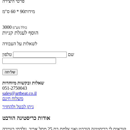
פרטי היצירה
מידות
90 * 60 ס"מ
3000
כולל מע"מ
הוסף לעגלת קניות
לשאלות על העבודה
שם
טלפון
שאלות ובקשות מיוחדות
051-2750043
sales@artbeat.co.il
משלוח חינם
ניתן לבטל ולהחזיר
אודות כריסטינה הורבט
קוראים לי כריסטינה הורבט ואני צלמת בת 25 מתל אביב. נולדתי בעיירה