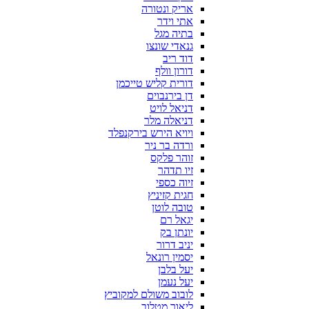
אריק ונטורה
אתי וידר
בתיה מגל
גנאדי שונצו
דוד ריב
דורון וולף
דורית קליש טייכמן
דן בירנבוים
דניאל לויט
דניאלה מלר
ויויא הירש בירקנפלד
ורדה בר ניר
זוהר פלקס
זיו תדהר
זיוה כספי
חגית קזיניץ
טובה לוטן
יגאל רם
יונתן בק
יניב דרור
יסמין רונאל
יעל בלבן
יעל נעמן
לובוב משולם למקוביץ
ליאור מטלוב