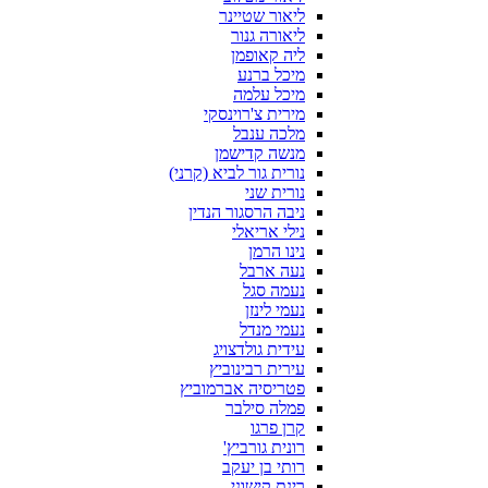
ליאור שטיינר
ליאורה גנור
ליה קאופמן
מיכל ברנע
מיכל עלמה
מירית צ'רוינסקי
מלכה ענבל
מנשה קדישמן
נורית גור לביא (קרני)
נורית שני
ניבה הרסגור הנדין
נילי אריאלי
נינו הרמן
נעה ארבל
נעמה סגל
נעמי לינזן
נעמי מנדל
עידית גולדצויג
עירית רבינוביץ
פטריסיה אברמוביץ
פמלה סילבר
קרן פרגו
רונית גורביץ'
רותי בן יעקב
רינת קישוני