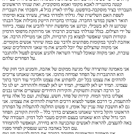
קטנה בהונגריה לאבא מקומי ואמא מוסקובית, ואת שנותי הראשונים
העברתי בציר מוסקבה-בודפשט. עליתי לארץ בגיל 4, והפכתי את העברית
לשפת האם השלישית שלי. גדלתי ולמדתי בארץ, עשיתי צבא וסיימתי
תואר ראשון במדעי החברה. עבדתי בחברות הייטק מובילות אבל הבנתי
שכרגע זה לא בשבילי, וכרגע אני מחפשת יותר להביע את עצמי, בייחוד
על ידי הצילום. בגלל שגדלתי בערבוב תרבותי אני מרותקת מדפוסי הדמיון
ונקודות השוני שאפשר למצוא בין תרבויות, ולכן אני מטיילת הרבה. אני
אוהבת לבקר במקומות מפתיעים ולדבר עם כמה שיותר אנשים מקומיים.
אני מקווה שהצילום שלי יוכל להביע את מי שאני והתהליכים שאני
עוברת, ואני מקווה שאוכל לעורר השראה ולהניע אנשים לפעול ולהתגבר
על הפחדים שלהם.
אני מאמינה שהיצירה שלי מגיעה ממקום של אהבה, והמניע הכי חזק שלי
הוא ההתגברות על הפחד וצמיחה מתוכו. אני מאמינה שאנחנו צריכים
להדהים את עצמנו בכל יום, להפתיע את עצמנו ולהכיר עוד רובד בתוך
עצמינו. תמיד יש לאן להעמיק, תמיד יש לאן לצמוח ולהתרחב. יש לנו כל
כך הרבה רצונות ותשוקות, והקירות היחידים שעוצרים אותנו נבנים
אצלינו בתוך המוח. קירות של פחד, חשש, עצלנות, ועם כל אלה עדיף
להתעמת, כי דרכם אפשר למצוא דרכים חדשות להדהים את עצמינו. אני
גם לא חושבת שזה עניין של אומץ, זו פשוט החלטה להתעלות על הפתרון
הראשוני והקל ביותר שאנחנו מאמצים בדרך כלל – להיות הקורבן. הפחד
הכי גדול שלנו הוא שאנחנו בעצם חזקים מעבר לכל דמיון. העבודה שלי
באה להעצים, להראות לאנשים שהכניעה היא בחירה, ושאפשר להתמודד
עם הכל באהבה ברגע שנפסיק לפחד מפניו.
אני מאמינה שהאומנות מחזיקה בתוכה את הכוח להעניק חיי נצח