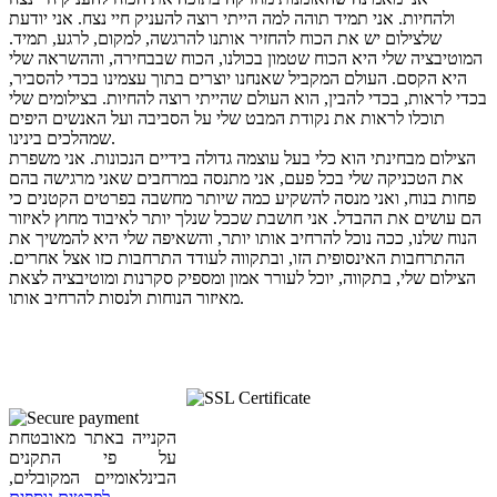
ולהחיות. אני תמיד תוהה למה הייתי רוצה להעניק חיי נצח. אני יודעת
שלצילום יש את הכוח להחזיר אותנו להרגשה, למקום, לרגע, תמיד.
המוטיבציה שלי היא הכוח שטמון בכולנו, הכוח שבבחירה, וההשראה שלי
היא הקסם. העולם המקביל שאנחנו יוצרים בתוך עצמינו בכדי להסביר,
בכדי לראות, בכדי להבין, הוא העולם שהייתי רוצה להחיות. בצילומים שלי
תוכלו לראות את נקודת המבט שלי על הסביבה ועל האנשים היפים
שמהלכים בינינו.
הצילום מבחינתי הוא כלי בעל עוצמה גדולה בידיים הנכונות. אני משפרת
את הטכניקה שלי בכל פעם, אני מתנסה במרחבים שאני מרגישה בהם
פחות בנוח, ואני מנסה להשקיע כמה שיותר מחשבה בפרטים הקטנים כי
הם עושים את ההבדל. אני חושבת שככל שנלך יותר לאיבוד מחוץ לאיזור
הנוח שלנו, ככה נוכל להרחיב אותו יותר, והשאיפה שלי היא להמשיך את
ההתרחבות האינסופית הזו, ובתקווה לעודד התרחבות כזו אצל אחרים.
הצילום שלי, בתקווה, יוכל לעורר אמון ומספיק סקרנות ומוטיבציה לצאת
מאיזור הנוחות ולנסות להרחיב אותו.
הקנייה באתר מאובטחת
על פי התקנים
הבינלאומיים המקובלים,