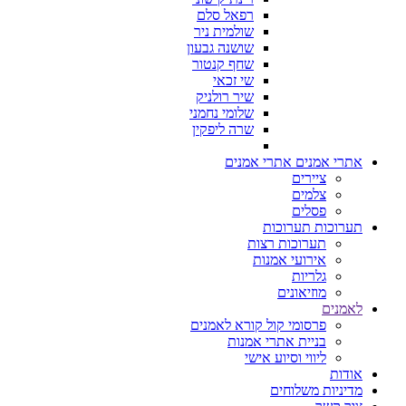
רפאל סלם
שולמית ניר
שושנה גבעון
שחף קנטור
שי זכאי
שיר רולניק
שלומי נחמני
שרה ליפקין
אתרי אמנים
אתרי אמנים
ציירים
צלמים
פסלים
תערוכות
תערוכות
תערוכות רצות
אירועי אמנות
גלריות
מוזיאונים
לאמנים
פרסומי קול קורא לאמנים
בניית אתרי אמנות
ליווי וסיוע אישי
אודות
מדיניות משלוחים