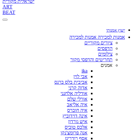
ישראלית מקורית
ART
BEAT
ייעוץ אמנותי
אמנות למכירה
אמנות למכירה
ציורים מקוריים
הדפסים
צילומים
תחריטים והדפסי מקור
אמנים
ika
אבי לוין
אביבית בלס ברנס
אדוה קרני
אודליה אלחנני
אורלי שלם
איה אליאב
איה חוברס
אינה דוידוביץ
איש גורדון
אלכס טוביס
אנה פרומצ'נקו
אסף רודריגז