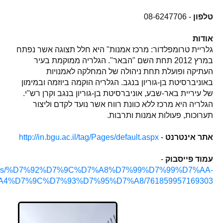
טלפון
- 08-6247706
אודות
גלריית טרומפלדור: מרכז אמנות" היא חלל תצוגה אשר נפתח
במרץ 2012 תחת השם "הבאר". הגלריה ממוקמת בעיר
העתיקה ופועלת תחת ניהולה של המחלקה לאמנויות
באוניברסיטת בן-גוריון בנגב. הגלריה הוקמה ביוזמה ובמימון
של עיריית באר-שבע, אוניברסיטת בן-גוריון בנגב וקרן רש"י.
הגלריה היא מרכז ללא כוונת רווח אשר נועד לקדם וליצור
תערוכות, פעולות אמנות ותרבות.
אתר אינטרנט
-
http://in.bgu.ac.il/tag/Pages/default.aspx
עמוד פייסבוק
-
m/pages/%D7%92%D7%9C%D7%A8%D7%99%D7%99%D7%AA-
%D7%9C%D7%93%D7%95%D7%A8/761859957169303