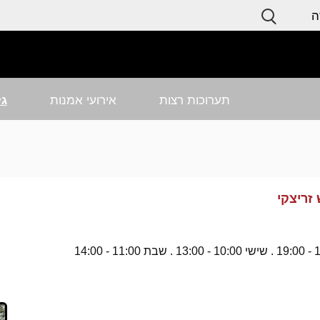
ה
תערוכות רצות
אירועי אמנות
גל
זריצקי