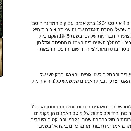
אגודת האמנים והפסלים הוקמה ב 4 אוגוסט 1934 בתל אביב. עם קום המדינה הוסב
בישראל. מטרת האגודה שהינה עמותה ציבורית היא
עזרה לאמנים , טיפול בבעיות מקצועיות וחברתיות שלהם. בשנת 1945 הוקם בית
רחוב אלחריזי 9 תל אביב . במהלך השנים בית האמנים התפתח וגדל הן
נוסדו בו סדנאות לציור , רישום והדפס, הרצאות,
ת הציירים והפסלים לשני גופים : הארגון המקצועי של
אמן וצרכיו. ובית האמנים שמשמש כגלריה עירונית
בשנים האחרונות התרחבה פעילותו של בית האמנים בתחום התערוכות והסדנאות. 7
כות יחיד וקבוצתיות של מיטב האמנים הן מקומיים
ערוכות פיסול ברחבה שמחוץ לבנין ופרויקטים מיוחדים
ו מרכז אמנותי תרבותי מהמרכזיים בישראל בשנים