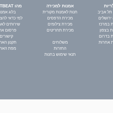
ריות
אמנות למכירה
מהו ARTBEAT?
 תל אביב
חנות לאמנות מקורית
בלוג אמנו
 ירושלים
מכירת הדפסים
למי כדאי להצ
ת במרכז
מכירת צילומים
שירותים לאמ
ת בצפון
מכירת תחריטים
פרסום את
ת בדרום
קישורים
ת אחרות
משלוחים
תקנון האת
החזרות
מפת האת
תנאי שימוש בחנות