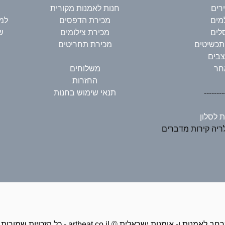
ירים
חנות לאמנות מקורית
מים
מכירת הדפסים
למי
לים
מכירת צילומים
ש
תכשיטים
מכירת תחריטים
בים
חר
משלוחים
החזרות
--------
תנאי שימוש בחנות
ת לסלון
יה קירות מדברים
זכויות שמורות ל - artbeat.co.il © מרחב לאמנות ו- אומנות ישראלית