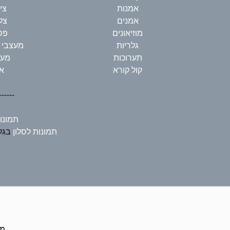
אמנות
צי
אמנים
צל
מוזיאונים
פס
גלריות
מעצבי 
תערוכות
מעצ
קול קורא
א
------
תמונו
תמונות לסלון
בגלר
כל ה