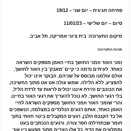
פתיחה חגיגית – יום שני – 19/12
סיום – יום שלישי – 11/01/23
מיקום התערוכה: בית ציוני אמריקה, תל אביב.
מהות התערוכה:
זמני האור וזמני החושך בחיי האמן מספקים השראה
כאחד. לעיתים נדמה כי קיים 'מאבק' בין האור לחושך,
אולם עולמנו מבוסס על שניהם, הבוקר אינו יכול
להפציע, ללא הלילה. שמש עולה אט אט מתוך החשיכה,
את הכוכבים והירח איננו יכולים לראות עד לרדת הליל,
בלי רגעי החושך, לא נוכל להעריך את רגעי האור בחיינו.
והרי שזמני האור וזמני החושך מספקים השראה לחיי
האמן כאחד, אותם רגעים הנלכדים במצלמה, הנשפכים
אל בד הקנבס הלבן, רגעים המקבלים ביטוי חזותי בתוך
חומר שבתחילתו חסר צורה, ורגעים הנכתבים בעט
וממלאים את הדף, כל אלו נוצרים מתוך מפגש בין אור