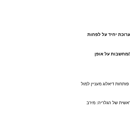
*תצלומים וסקיצות של לפחות %75%-50 מהעבודות העתידות להיות מוצגות בתערוכה (בהצעה  לתערוכת יחיד על לפחות 
תכנית/מחשבות על אופן 
 פותחות 
דיאלוג מעניין למול 
הראשית של הגלריה: מירב 