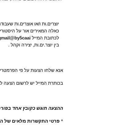
יוצרים.ות ו/או אוצרים.ות שעבו
כאלה המאירים אור על היסטוריות
לכתובת המייל 
gmail@by5caai
בין יוצר.ים.ות, יצירה וקהל . 
אנא שלחו הצעות על פי הפרמטרים
בכותרת המייל יש לרשום הצעה לת
ההצעה תוגש כקובץ אחד בפורמט WORD או PDF ,כאשר על כל הצעה 
*
פרטי התקשרות מלאים של האמנ