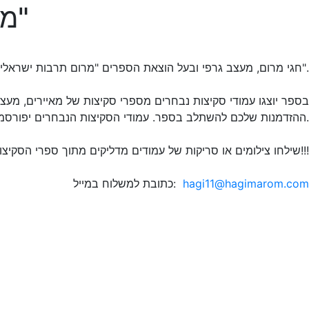
ממשיך שלב איסוף החומר עבור "ספר הסקיצות הגדול"
חגי מרום, מעצב גרפי ובעל הוצאת הספרים "מרום תרבות ישראלית", החל לעבוד על ספר חדש: "ספר הסקיצות הגדול".
בספר יוצגו עמודי סקיצות נבחרים מספרי סקיצות של מאיירים, מעצ
ההזדמנות שלכם להשתלב בספר. עמודי הסקיצות הנבחרים יפורסמו בספר בצירוף ריאיון עם האמן שביצע אותן.
שילחו צילומים או סריקות של עמודים מדליקים מתוך ספרי הסקיצות שלכם, הגיבו, שתפו חברים והפיצו את הבשורה. "ספר הסקיצות הגדול" יוצא לדרך!!!
hagi11@hagimarom.com
כתובת למשלוח במייל: