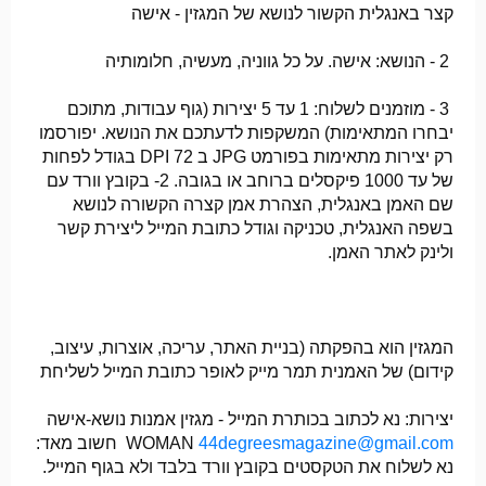
קצר באנגלית הקשור לנושא של המגזין - אישה
2 - הנושא: אישה. על כל גווניה, מעשיה, חלומותיה
3 - מוזמנים לשלוח: 1 עד 5 יצירות (גוף עבודות, מתוכם
יבחרו המתאימות) המשקפות לדעתכם את הנושא. יפורסמו
רק יצירות מתאימות בפורמט JPG ב 72 DPI בגודל לפחות
של עד 1000 פיקסלים ברוחב או בגובה. 2- בקובץ וורד עם
שם האמן באנגלית, הצהרת אמן קצרה הקשורה לנושא
בשפה האנגלית, טכניקה וגודל כתובת המייל ליצירת קשר
ולינק לאתר האמן.
המגזין הוא בהפקתה (בניית האתר, עריכה, אוצרות, עיצוב,
קידום) של האמנית תמר מייק לאופר כתובת המייל לשליחת
יצירות: נא לכתוב בכותרת המייל - מגזין אמנות נושא-אישה
44degreesmagazine@gmail.com
WOMAN
‏ חשוב מאד:
נא לשלוח את הטקסטים בקובץ וורד בלבד ולא בגוף המייל.