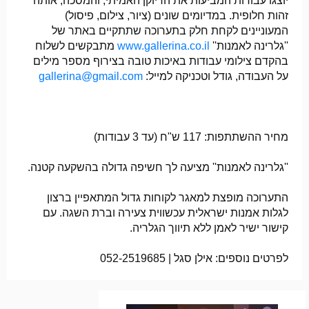
יוצגו עבודות המביעות את הדיוקן האמיתי, והמסכה, אותה
זהות חלופית. במדיומים שונים (ציור, צילום, פיסול)
המעוניינים לקחת חלק בתערוכה שתתקיים באתר של
''גלרינה לאמנות''
www.gallerina.co.il
מתבקשים לשלוח
בהקדם צילומי עבודות באיכות טובה בצירוף מספר מילים
על העבודה, גודל וטכניקה למייל:
gallerina@gmail.com
מחיר ההשתתפות: 117 ש"ח (עד 3 עבודות)
''גלרינה לאמנות'' מציעה לך חשיפה גדולה בהשקעה קטנה.
התערוכה מופצת למאגר לקוחות גדול המתאפיין ברצון
לגלות אמנות ישראלית עכשווית צעירה וברת השגה. עם
קישור ישיר לאמן ללא תיווך הגלריה.
לפרטים נוספים: אילן סגל | 052-2519685