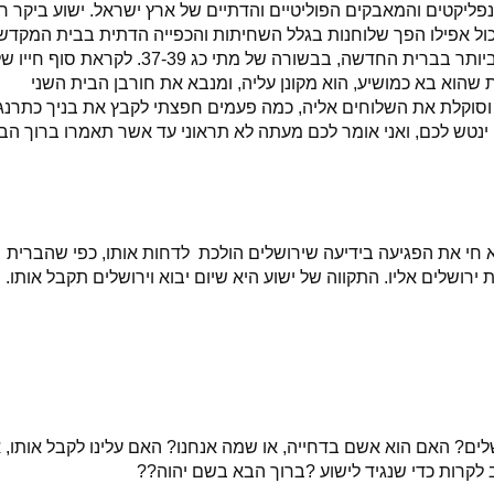
ונפליקטים והמאבקים הפוליטיים והדתיים של ארץ ישראל. ישוע ביקר ר
כול אפילו הפך שלוחנות בגלל השחיתות והכפייה הדתית בבית המקדש
מערכת היחסים של ישוע וירושלים מתוארת בצורה הטובה ביותר בברית החדשה, בבשורה של מתי כג 37-39. לקראת סוף חי
 שהוא בא כמושיע, הוא מקונן עליה, ומנבא את חורבן הבית השני
 וסוקלת את השלוחים אליה, כמה פעמים חפצתי לקבץ את בניך כתרנג
נטש לכם, ואני אומר לכם מעתה לא תראוני עד אשר תאמרו ברוך הב
וא חי את הפגיעה בידיעה שירושלים הולכת לדחות אותו, כפי שהברית
רושלים אליו. התקווה של ישוע היא שיום יבוא וירושלים תקבל אותו. 
שלים? האם הוא אשם בדחייה, או שמה אנחנו? האם עלינו לקבל אותו, א
 לקרות כדי שנגיד לישוע ?ברוך הבא בשם יהוה??