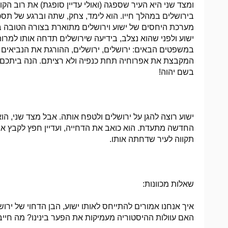
ומצד שני היא העיר שספגה (ואולי עדיין סופגת) את רוב הק
בירושלים במהלך חייו. הוא לימד, צחק, שתה וברגע של תס
ישוע ולפני שהוא נצלב, בידיעה שירושלים תדחה אותו למרות
במשפטים הבאים: ירושלים, ירושלים, ההורגת את הנביאים
המקבצת את אפרוחיה תחת כנפיה ולא רציתם. הנה ביתכם י
בשם יהוה
!
ישוע רוצה להגן על ירושלים ולטפח אותה. אבל מצד שני, ה
החדשה מתעדת. הוא כואב את הדחייה, ועדיין חפץ לקבץ את י
תקווה לעיר שדחתה אותו.
שאלות מכוונות:
איך אנחנו אמורים להתייחס לאותו ישוע, הבן הדחוי של ירו
האם עוולות ההיסטוריה מעמיקות את הפער בינינו? מה חייב