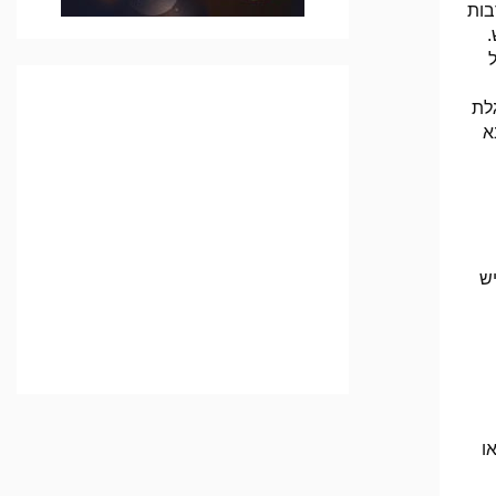
בות
.
יו של
לת
א
יש
ו