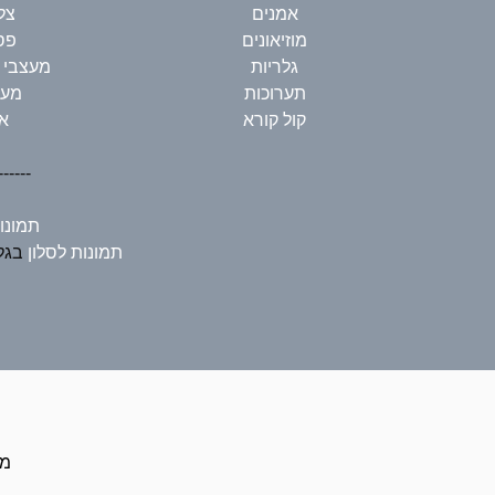
אמנים
צל
מוזיאונים
פס
גלריות
מעצבי 
תערוכות
מעצ
קול קורא
א
------
תמונו
תמונות לסלון
בגלר
כל ה