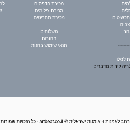
מים
מכירת הדפסים
למי
לים
מכירת צילומים
ש
תכשיטים
מכירת תחריטים
בים
חר
משלוחים
החזרות
--------
תנאי שימוש בחנות
ת לסלון
יה קירות מדברים
זכויות שמורות ל - artbeat.co.il © מרחב לאמנות ו- אומנות ישראלית